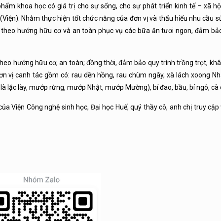
hẩm khoa học có giá trị cho sự sống, cho sự phát triển kinh tế – xã hộ
(Viện). Nhằm thực hiện tốt chức năng của đơn vị và thấu hiểu nhu cầu 
ả theo hướng hữu cơ và an toàn phục vụ các bữa ăn tươi ngon, đảm bả
theo hướng hữu cơ, an toàn; đồng thời, đảm bảo quy trình trồng trọt, k
ơn vị canh tác gồm có: rau dền hồng, rau chùm ngây, xà lách xoong Nh
là lặc lày, mướp rừng, mướp Nhật, mướp Mường), bí đao, bầu, bí ngô, cà
ủa Viện Công nghệ sinh học, Đại học Huế, quý thầy cô, anh chị truy cập