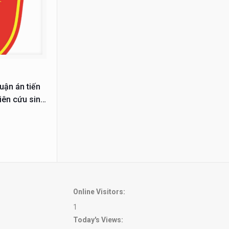
uận án tiến
iên cứu sinh
Online Visitors:
1
Today's Views: