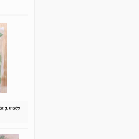
p rừng, mướp