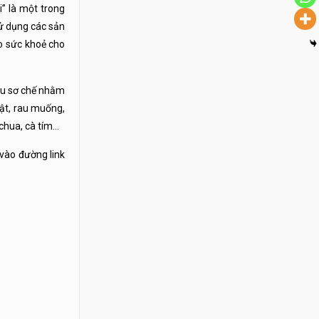
i” là một trong
sử dụng các sản
o sức khoẻ cho
hâu sơ chế nhằm
ật, rau muống,
 chua, cà tím…
 vào đường link