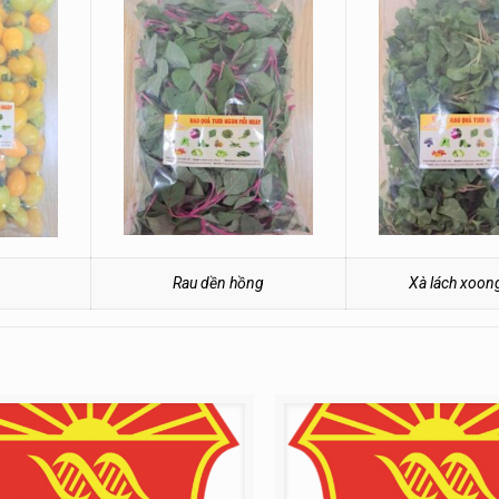
Rau dền hồng
Xà lách xoon