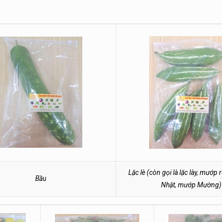
Lặc lè (còn gọi là lặc lày, mướ
Bầu
Nhật, mướp Mường)