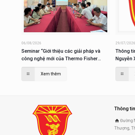
06/08/2026
29/07/202
Seminar “Giới thiệu các giải pháp và
Thông ti
công nghệ mới của Thermo Fisher
Nguyễn X
Scientific trong lĩnh vực sinh học phân
tử; giải pháp phục vụ nuôi cấy, phân tích
Xem thêm
và nghiên cứu tế tào”
Thông tin
Đường N
Thượng, Th