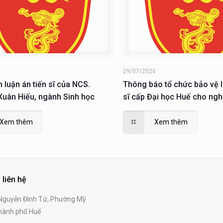
6
29/07/2026
n luận án tiến sĩ của NCS.
Thông báo tổ chức bảo vệ l
uân Hiếu, ngành Sinh học
sĩ cấp Đại học Huế cho ngh
Nguyễn Xuân Hiếu
Xem thêm
Xem thêm
 liên hệ
guyễn Đình Tứ, Phường Mỹ
ành phố Huế