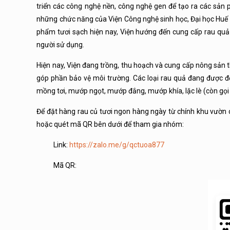
triển các công nghệ nền, công nghệ gen để tạo ra các sản p
những chức năng của Viện Công nghệ sinh học, Đại học Huế 
phẩm tươi sạch hiện nay, Viện hướng đến cung cấp rau qu
người sử dụng.
Hiện nay, Viện đang trồng, thu hoạch và cung cấp nông sản 
góp phần bảo vệ môi trường. Các loại rau quả đang được đ
mồng tơi, mướp ngọt, mướp đắng, mướp khía, lặc lè (còn gọi 
Để đặt hàng rau củ tươi ngon hàng ngày từ chính khu vườn c
hoặc quét mã QR bên dưới để tham gia nhóm:
Link:
https://zalo.me/g/qctuoa877
Mã QR: