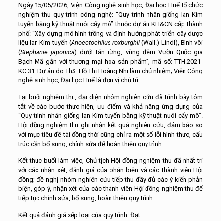
Ngày 15/05/2026, Viện Công nghệ sinh học, Đại học Huế tổ chức
nghiệm thu quy trình công nghệ: “Quy trình nhân giống lan Kim
tuyến bằng kỹ thuật nuôi cấy mô” thuộc dự án KH&CN cấp thành
phố: “Xây dựng mô hình trồng và định hướng phát triển cây dược
liệu lan Kim tuyến (
Anoectochilus roxburghii
(Wall.) Lindl), Bình vôi
(
Stephanie japonica
) dưới tán rừng, vùng đệm Vườn Quốc gia
Bạch Mã gắn với thương mại hóa sản phẩm”, mã số: TTH.2021-
KC.31. Dự án do ThS. Hồ Thị Hoàng Nhi làm chủ nhiệm; Viện Công
nghệ sinh học, Đại học Huế là đơn vị chủ trì.
Tại buổi nghiệm thu, đại diện nhóm nghiên cứu đã trình bày tóm
tắt về các bước thực hiện, ưu điểm và khả năng ứng dụng của
“Quy trình nhân giống lan Kim tuyến bằng kỹ thuật nuôi cấy mô”.
Hội đồng nghiệm thu ghi nhận kết quả nghiên cứu, đảm bảo so
với mục tiêu đề tài đồng thời cũng chỉ ra một số lỗi hình thức, cấu
trúc cần bổ sung, chỉnh sửa để hoàn thiện quy trình.
Kết thúc buổi làm việc, Chủ tịch Hội đồng nghiệm thu đã nhất trí
với các nhận xét, đánh giá của phản biện và các thành viên Hội
đồng; đề nghị nhóm nghiên cứu tiếp thu đầy đủ các ý kiến phản
biện, góp ý, nhận xét của các thành viên Hội đồng nghiệm thu để
tiếp tục chỉnh sửa, bổ sung, hoàn thiện quy trình.
Kết quả đánh giá xếp loại của quy trình: Đạt