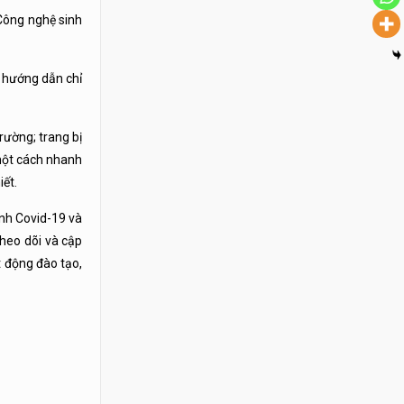
Công nghệ sinh
n hướng dẫn chỉ
rường; trang bị
 một cách nhanh
iết.
nh Covid-19 và
heo dõi và cập
t động đào tạo,