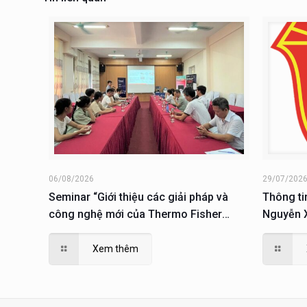
06/08/2026
29/07/202
Seminar “Giới thiệu các giải pháp và
Thông ti
công nghệ mới của Thermo Fisher
Nguyễn X
Scientific trong lĩnh vực sinh học phân
tử; giải pháp phục vụ nuôi cấy, phân tích
Xem thêm
và nghiên cứu tế tào”