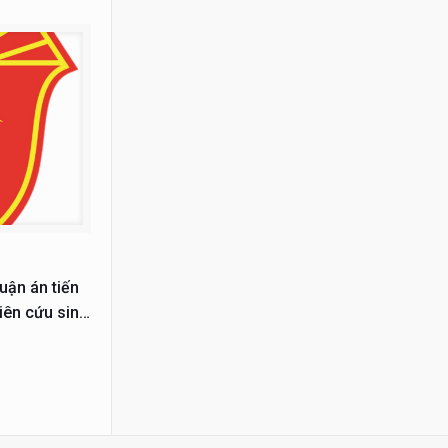
uận án tiến
iên cứu sinh