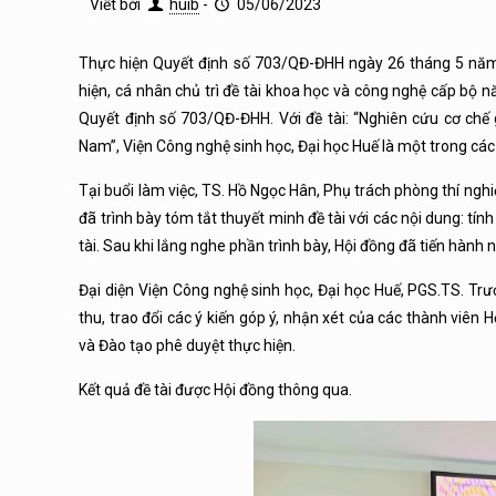
Viết bởi
huib
-
05/06/2023
Thực hiện Quyết định số 703/QĐ-ĐHH ngày 26 tháng 5 năm 
hiện, cá nhân chủ trì đề tài khoa học và công nghệ cấp bộ
Quyết định số 703/QĐ-ĐHH. Với đề tài: “Nghiên cứu cơ chế 
Nam”, Viện Công nghệ sinh học, Đại học Huế là một trong các
Tại buổi làm việc, TS. Hồ Ngọc Hân, Phụ trách phòng thí ngh
đã trình bày tóm tắt thuyết minh đề tài với các nội dung: tín
tài. Sau khi lắng nghe phần trình bày, Hội đồng đã tiến hành n
Đại diện Viện Công nghệ sinh học, Đại học Huế, PGS.TS. Trư
thu, trao đổi các ý kiến góp ý, nhận xét của các thành viên 
và Đào tạo phê duyệt thực hiện.
Kết quả đề tài được Hội đồng thông qua.