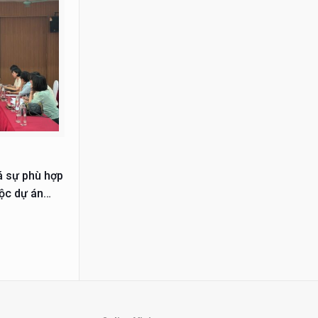
á sự phù hợp
uộc dự án
hiện từ năm