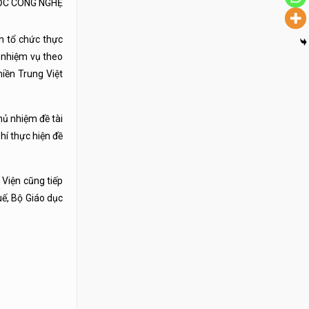
ỌC CÔNG NGHỆ
n tổ chức thực
n nhiệm vụ theo
iền Trung Việt
hủ nhiệm đề tài
hí thực hiện đề
 Viện cũng tiếp
uế, Bộ Giáo dục