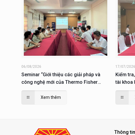
06/08/2026
17/07/202
Seminar “Giới thiệu các giải pháp và
Kiểm tra,
công nghệ mới của Thermo Fisher
tài khoa
Scientific trong lĩnh vực sinh học phân
dục và Đ
tử; giải pháp phục vụ nuôi cấy, phân tích
Xem thêm
và nghiên cứu tế tào”
Thông tin