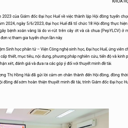
KHOA H
2023 của Giám đốc Đại học Huế về việc thành lập Hội đồng tuyển chọ
 năm 2024, ngày 5/6/2023, Đại học Huế đã tổ chức 18 Hội đồng thực hiệ
gây bệnh xoăn vàng lá do vi-rút trên cây ớt và cà chua (PepYLCV) ở m
 đơn vị tham gia tuyển chọn lần này.
iệm Sinh học phân tử – Viện Công nghệ sinh học, Đại học Huế, ứng viên c
h cấp thiết, mục tiêu, nội dung, phương pháp nghiên cứu, tiến độ và kinh p
hận xét, đánh giá và đưa ra các góp ý đối với thuyết minh đề tài.
ơng Thị Hồng Hải đã gửi lời cảm ơn chân thành đến Hội đồng; đồng thời
Hội đồng để sớm hoàn thiện thuyết minh đề tài, trình Giám đốc Đại học H