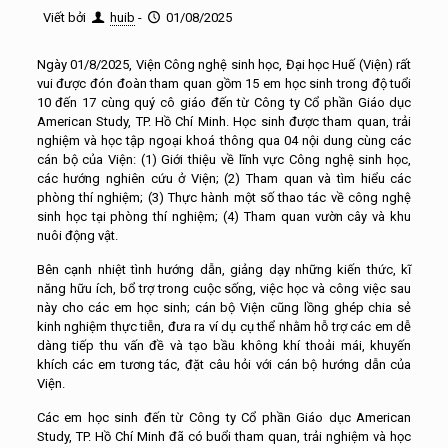
Viết bởi
huib
-
01/08/2025
Ngày 01/8/2025, Viện Công nghệ sinh học, Đại học Huế (Viện) rất
vui được đón đoàn tham quan gồm 15 em học sinh trong độ tuổi
10 đến 17 cùng quý cô giáo đến từ Công ty Cổ phần Giáo dục
American Study, TP. Hồ Chí Minh. Học sinh được tham quan, trải
nghiệm và học tập ngoại khoá thông qua 04 nội dung cùng các
cán bộ của Viện: (1) Giới thiệu về lĩnh vực Công nghệ sinh học,
các hướng nghiên cứu ở Viện; (2) Tham quan và tìm hiểu các
phòng thí nghiệm; (3) Thực hành một số thao tác về công nghệ
sinh học tại phòng thí nghiệm; (4) Tham quan vườn cây và khu
nuôi động vật.
Bên cạnh nhiệt tình hướng dẫn, giảng dạy những kiến thức, kĩ
năng hữu ích, bổ trợ trong cuộc sống, việc học và công việc sau
này cho các em học sinh; cán bộ Viện cũng lồng ghép chia sẻ
kinh nghiệm thực tiễn, đưa ra ví dụ cụ thể nhằm hỗ trợ các em dễ
dàng tiếp thu vấn đề và tạo bầu không khí thoải mái, khuyến
khích các em tương tác, đặt câu hỏi với cán bộ hướng dẫn của
Viện.
Các em học sinh đến từ Công ty Cổ phần Giáo dục American
Study, TP. Hồ Chí Minh đã có buổi tham quan, trải nghiệm và học