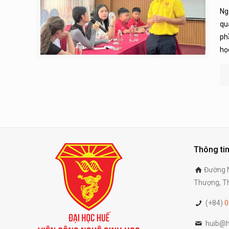
Ng
qu
ph
họ
Thông tin
Đường N
Thượng, Th
(+84)
0
huib@h