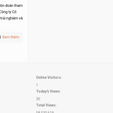
 đón đoàn tham
 Công ty Cổ
trải nghiệm và
Xem thêm
Online Visitors:
1
Today's Views:
30
Total Views:
58,530,619