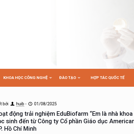
KHOA HỌC CÔNG NGHỆ
ĐÀO TẠO
HỢP TÁC QUỐC TẾ
ết bởi
huib
-
01/08/2025
oạt động trải nghiệm EduBiofarm “Em là nhà khoa
ọc sinh đến từ Công ty Cổ phần Giáo dục American
P. Hồ Chí Minh