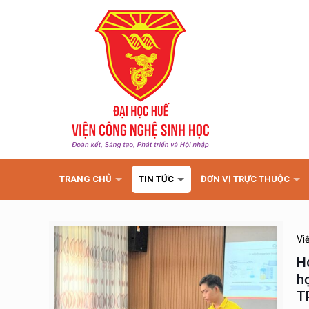
TRANG CHỦ
TIN TỨC
ĐƠN VỊ TRỰC THUỘC
Vi
H
h
T