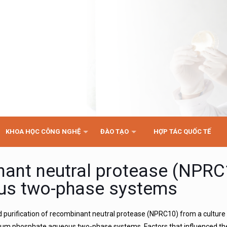
KHOA HỌC CÔNG NGHỆ
ĐÀO TẠO
HỢP TÁC QUỐC TẾ
inant neutral protease (NPR
ous two-phase systems
d purification of recombinant neutral protease (NPRC10) from a cultur
ssium phosphate aqueous two-phase systems. Factors that influenced the