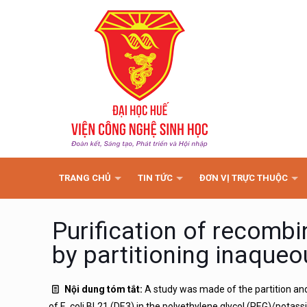
TRANG CHỦ
TIN TỨC
ĐƠN VỊ TRỰC THUỘC
Purification of recomb
by partitioning inaque
Nội dung tóm tắt:
A study was made of the partition an
of E. coli BL21 (DE3) in the polyethylene glycol (PEG)/pota