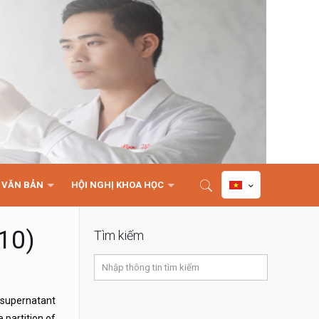
VĂN BẢN
HỘI NGHỊ KHOA HỌC
C10)
Tìm kiếm
e supernatant
 partition of