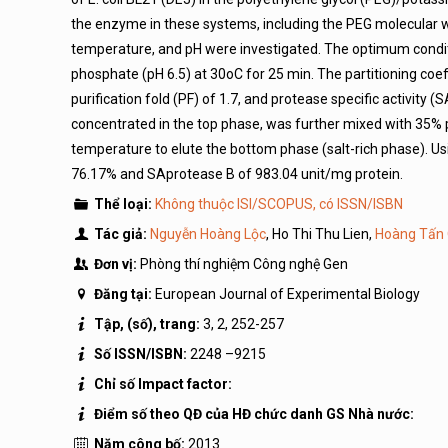
the enzyme in these systems, including the PEG molecular 
temperature, and pH were investigated. The optimum cond
phosphate (pH 6.5) at 30oC for 25 min. The partitioning coeff
purification fold (PF) of 1.7, and protease specific activit
concentrated in the top phase, was further mixed with 35%
temperature to elute the bottom phase (salt-rich phase). Usi
76.17% and SAprotease B of 983.04 unit/mg protein.
Thể loại:
Không thuộc ISI/SCOPUS, có ISSN/ISBN
Tác giả:
Nguyễn Hoàng Lộc
, Ho Thi Thu Lien,
Hoàng Tấn
Đơn vị:
Phòng thí nghiệm Công nghệ Gen
Đăng tại:
European Journal of Experimental Biology
Tập, (số), trang:
3, 2, 252-257
Số ISSN/ISBN:
2248 –9215
Chỉ số Impact factor:
Điểm số theo QĐ của HĐ chức danh GS Nhà nước:
Năm công bố:
2013