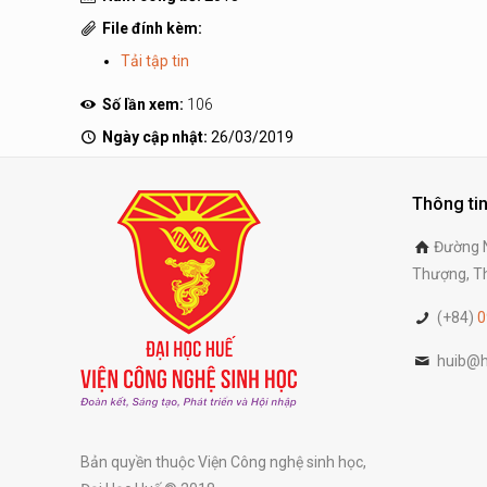
File đính kèm:
Tải tập tin
Số lần xem:
106
Ngày cập nhật:
26/03/2019
Thông tin
Đường N
Thượng, Th
(+84)
0
huib@h
Bản quyền thuộc Viện Công nghệ sinh học,