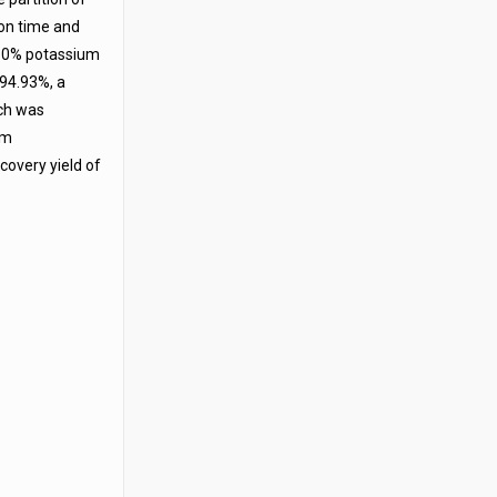
ion time and
/30% potassium
 94.93%, a
ich was
om
covery yield of