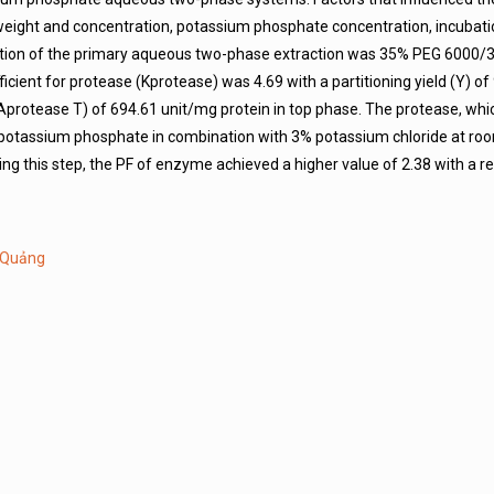
weight and concentration, potassium phosphate concentration, incubat
ition of the primary aqueous two-phase extraction was 35% PEG 6000
icient for protease (Kprotease) was 4.69 with a partitioning yield (Y) of
y (SAprotease T) of 694.61 unit/mg protein in top phase. The protease, wh
 potassium phosphate in combination with 3% potassium chloride at ro
ng this step, the PF of enzyme achieved a higher value of 2.38 with a re
 Quảng