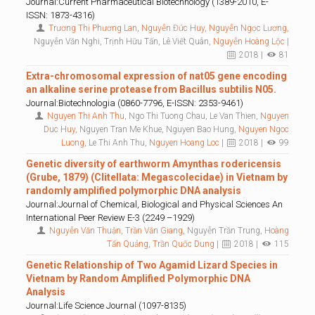
Journal:Current Pharmaceutical Biotechnology (1389-2010, E-
ISSN: 1873-4316)
Trương Thị Phương Lan
,
Nguyễn Đức Huy
,
Nguyễn Ngọc Lương
,
Nguyễn Văn Nghi, Trịnh Hữu Tấn, Lê Viết Quân,
Nguyễn Hoàng Lộc
|
2018 |
81
Extra-chromosomal expression of nat05 gene encoding
an alkaline serine protease from Bacillus subtilis N05.
Journal:Biotechnologia (0860-7796, E-ISSN: 2353-9461)
Nguyen Thi Anh Thu
, Ngo Thi Tuong Chau, Le Van Thien,
Nguyen
Duc Huy
, Nguyen Tran Me Khue, Nguyen Bao Hung,
Nguyen Ngoc
Luong
, Le Thi Anh Thu,
Nguyen Hoang Loc
|
2018 |
99
Genetic diversity of earthworm Amynthas rodericensis
(Grube, 1879) (Clitellata: Megascolecidae) in Vietnam by
randomly amplified polymorphic DNA analysis
Journal:Journal of Chemical, Biological and Physical Sciences An
International Peer Review E-3 (2249 –1929)
Nguyễn Văn Thuận
,
Trần Văn Giang
, Nguyễn Trần Trung,
Hoàng
Tấn Quảng
,
Trần Quốc Dung
|
2018 |
115
Genetic Relationship of Two Agamid Lizard Species in
Vietnam by Random Amplified Polymorphic DNA
Analysis
Journal:Life Science Journal (1097-8135)