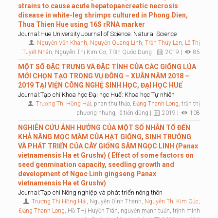
strains to cause acute hepatopancreatic necrosis
disease in white-leg shrimps cultured in Phong Dien,
Thua Thien Hue using 16S rRNA marker
Journal:Hue University Journal of Science: Natural Science
Nguyễn Văn Khanh
,
Nguyễn Quang Linh
,
Trần Thúy Lan
,
Lê Thị
Tuyết Nhân
, Nguyễn Thị Kim Cơ, Trần Quốc Dung |
2019 |
85
MỘT SỐ ĐẶC TRƯNG VÀ ĐẶC TÍNH CỦA CÁC GIỐNG LÚA
MỚI CHỌN TẠO TRONG VỤ ĐÔNG – XUÂN NĂM 2018 –
2019 TẠI VIỆN CÔNG NGHỆ SINH HỌC, ĐẠI HỌC HUẾ
Journal:Tạp chí Khoa học Đại học Huế: Khoa học Tự nhiên
Trương Thị Hồng Hải
, phan thu thảo,
Đặng Thanh Long
, trần thị
phương nhung, lê tiến dũng |
2019 |
108
NGHIÊN CỨU ẢNH HƯỞNG CỦA MỘT SỐ NHÂN TỐ ĐẾN
KHẢ NĂNG MỌC MẦM CỦA HẠT GIỐNG, SINH TRƯỞNG
VÀ PHÁT TRIỂN CỦA CÂY GIỐNG SÂM NGỌC LINH (Panax
vietnamensis Ha et Grushv) ( Effect of some factors on
seed genmination capacity, seedling growth and
development of Ngoc Linh gingseng Panax
vietnamensis Ha et Grushv)
Journal:Tạp chí Nông nghiệp và phát triển nông thôn
Trương Thị Hồng Hải
, Nguyễn Đình Thành,
Nguyễn Thị Kim Cúc
,
Đặng Thanh Long
, Hồ THị Huyền Trân, nguyễn mạnh tuấn, trịnh minh