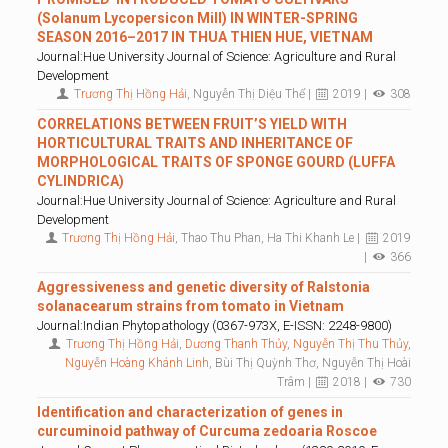
(Solanum Lycopersicon Mill) IN WINTER-SPRING
SEASON 2016–2017 IN THUA THIEN HUE, VIETNAM
Journal:Hue University Journal of Science: Agriculture and Rural
Development
Trương Thị Hồng Hải
, Nguyễn Thị Diệu Thể |
2019 |
308
CORRELATIONS BETWEEN FRUIT’S YIELD WITH
HORTICULTURAL TRAITS AND INHERITANCE OF
MORPHOLOGICAL TRAITS OF SPONGE GOURD (LUFFA
CYLINDRICA)
Journal:Hue University Journal of Science: Agriculture and Rural
Development
Trương Thị Hồng Hải
, Thao Thu Phan, Ha Thi Khanh Le |
2019
|
366
Aggressiveness and genetic diversity of Ralstonia
solanacearum strains from tomato in Vietnam
Journal:Indian Phytopathology (0367-973X, E-ISSN: 2248-9800)
Trương Thị Hồng Hải
,
Dương Thanh Thủy
,
Nguyễn Thị Thu Thủy
,
Nguyễn Hoàng Khánh Linh
, Bùi Thị Quỳnh Thơ, Nguyễn Thị Hoài
Trâm |
2018 |
730
Identification and characterization of genes in
curcuminoid pathway of Curcuma zedoaria Roscoe