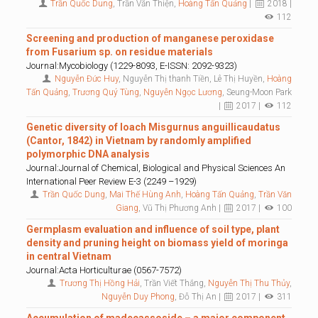
Trần Quốc Dung
, Trần Văn Thiện,
Hoàng Tấn Quảng
|
2018 |
112
Screening and production of manganese peroxidase
from Fusarium sp. on residue materials
Journal:Mycobiology (1229-8093, E-ISSN: 2092-9323)
Nguyễn Đức Huy
, Nguyễn Thị thanh Tiền, Lê Thị Huyền,
Hoàng
Tấn Quảng
,
Trương Quý Tùng
,
Nguyễn Ngọc Lương
, Seung-Moon Park
|
2017 |
112
Genetic diversity of loach Misgurnus anguillicaudatus
(Cantor, 1842) in Vietnam by randomly amplified
polymorphic DNA analysis
Journal:Journal of Chemical, Biological and Physical Sciences An
International Peer Review E-3 (2249 –1929)
Trần Quốc Dung
,
Mai Thế Hùng Anh
,
Hoàng Tấn Quảng
,
Trần Văn
Giang
, Vũ Thị Phương Anh |
2017 |
100
Germplasm evaluation and influence of soil type, plant
density and pruning height on biomass yield of moringa
in central Vietnam
Journal:Acta Horticulturae (0567-7572)
Trương Thị Hồng Hải
, Trần Viết Thắng,
Nguyễn Thị Thu Thủy
,
Nguyễn Duy Phong
, Đỗ Thị An |
2017 |
311