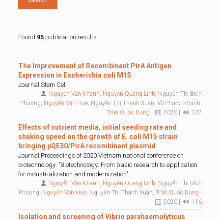
Found
95
publication results
The Improvement of Recombinant PirA Antigen
Expression in Escherichia coli M15
Journal:Stem Cell
Nguyễn Văn Khanh
,
Nguyễn Quang Linh
, Nguyễn Thị Bích
Phượng,
Nguyễn Văn Huệ
, Nguyễn Thị Thanh Xuân, Võ Phước Khánh,
Trần Quốc Dung
|
2020 |
137
Effects of nutrient media, initial seeding rate and
shaking speed on the growth of E. coli M15 strain
bringing pQE30/PirA recombinant plasmid
Journal:Proceedings of 2020 Vietnam national conference on
biotechnology: "Biotechnology: From basic research to application
for industrialization and modernization"
Nguyễn Văn Khanh
,
Nguyễn Quang Linh
, Nguyễn Thị Bích
Phượng,
Nguyễn Văn Huệ
, Nguyễn Thị Thanh Xuân,
Trần Quốc Dung
|
2020 |
116
Isolation and screening of Vibrio parahaemolyticus