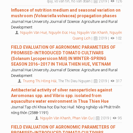
quý, võ văn tin, hồ văn đoàn |
2019 |
126
Influence of nutrition medium and seasonal variation on
mushroom (Volvariella volvacea) propagation phases
Journal:Hue University Journal of Science: Agriculture and Rural
Development
Nguyễn Văn Huệ
,
Nguyễn Đức Huy
,
Nguyễn Văn Khanh
,
Nguyễn
Quang Lịch
|
2019 |
102
FIELD EVALUATION OF AGRONOMIC PARAMETERS OF
PROMISED-INTRODUCED TOMATO CULTIVARS
(Solanum Lycopersicon Mill) IN WINTER-SPRING
SEASON 2016–2017 IN THUA THIEN HUE, VIETNAM
Journal:Hue University Journal of Science: Agriculture and Rural
Development
Trương Thị Hồng Hải
, The Thi Dieu Nguyen |
2019 |
317
Antibacterial activity of silver nanoparticles against
Aeromonas spp. and Vibrio spp. isolated from
aquaculture water environment in Thua Thien Hue
Journal:Tạp chí Khoa học Đại học Huế: Nông nghiệp và Phát triển
nông thôn (2588-1191)
Nguyễn Văn Khanh
,
Phan Văn Cư
|
2019 |
95
FIELD EVALUATION OF AGRONOMIC PARAMETERS OF
PROMISED-INTRODUCED TOMATO CULTIVARS