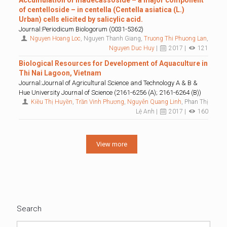
Accumulation of madecassoside – a major component
of centelloside – in centella (Centella asiatica (L.)
Urban) cells elicited by salicylic acid.
Journal:Periodicum Biologorum (0031-5362)
Nguyen Hoang Loc
, Nguyen Thanh Giang,
Truong Thi Phuong Lan
,
Nguyen Duc Huy
|
2017 |
121
Biological Resources for Development of Aquaculture in
Thi Nai Lagoon, Vietnam
Journal:Journal of Agricultural Science and Technology A & B &
Hue University Journal of Science (2161-6256 (A); 2161-6264 (B))
Kiều Thị Huyền
,
Trần Vinh Phương
,
Nguyễn Quang Linh
, Phan Thị
Lệ Anh |
2017 |
160
View more
Search