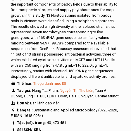
the important components of paddy fields due to their ability to
fix atmospheric nitrogen and supply phytohormones for crop
growth. In this study, 13 Nostoc strains isolated from paddy
soils in Vietnam were classified using a polyphasic approach.
The results showed a high diversity of the isolated strains that
represented seven morphotypes corresponding to five
genotypes, with 16S rRNA gene sequence similarity values
ranging between 94.97–99.78% compared to the available
sequences from GenBank. Bioassay assessment revealed that
11 out of 13 strains possessed antibacterial activities, three of
which exhibited cytotoxic activities on MCF7 and HCT116 cells
with an IC50 ranging from 47.8 μg mL−1 to 232.0 μg mL−1.
Interestingly, strains with identical 16S rRNA gene sequences
displayed different antibacterial and cytotoxic activity profiles.
Thể loại:
Thuộc danh mục ISI
Tác giả:
Hang T.L. Pham,
Nguyễn Thị Thu Liên
, Tuan A.
Duong, Dung T.T. Bui, Que T. Doan, Ha T.T. Nguyen, Sabine Mundt
Đơn vị:
Ban lãnh đạo viện
Đăng tại:
Systematic and Applied Microbiology (0723-2020,
E-ISSN: 1618-0984)
Tập, (số), trang:
40, 470-481
Số ISSN/ISBN: