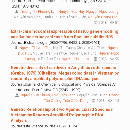
Journal:Current Pharmaceutical Biotechnology (1389-2010, E-
ISSN: 1873-4316)
Trương Thị Phương Lan
,
Nguyễn Đức Huy
,
Nguyễn Ngọc Lương
,
Nguyễn Văn Nghi, Trịnh Hữu Tấn, Lê Viết Quân,
Nguyễn Hoàng Lộc
|
2018 |
81
Extra-chromosomal expression of nat05 gene encoding
an alkaline serine protease from Bacillus subtilis N05.
Journal:Biotechnologia (0860-7796, E-ISSN: 2353-9461)
Nguyen Thi Anh Thu
, Ngo Thi Tuong Chau, Le Van Thien,
Nguyen
Duc Huy
, Nguyen Tran Me Khue, Nguyen Bao Hung,
Nguyen Ngoc
Luong
, Le Thi Anh Thu,
Nguyen Hoang Loc
|
2018 |
99
Genetic diversity of earthworm Amynthas rodericensis
(Grube, 1879) (Clitellata: Megascolecidae) in Vietnam by
randomly amplified polymorphic DNA analysis
Journal:Journal of Chemical, Biological and Physical Sciences An
International Peer Review E-3 (2249 –1929)
Nguyễn Văn Thuận
,
Trần Văn Giang
, Nguyễn Trần Trung,
Hoàng
Tấn Quảng
,
Trần Quốc Dung
|
2018 |
115
Genetic Relationship of Two Agamid Lizard Species in
Vietnam by Random Amplified Polymorphic DNA
Analysis
Journal:Life Science Journal (1097-8135)