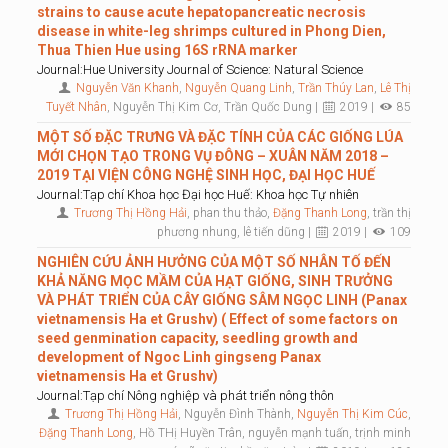
strains to cause acute hepatopancreatic necrosis
disease in white-leg shrimps cultured in Phong Dien,
Thua Thien Hue using 16S rRNA marker
Journal:Hue University Journal of Science: Natural Science
Nguyễn Văn Khanh
,
Nguyễn Quang Linh
,
Trần Thúy Lan
,
Lê Thị
Tuyết Nhân
, Nguyễn Thị Kim Cơ, Trần Quốc Dung |
2019 |
85
MỘT SỐ ĐẶC TRƯNG VÀ ĐẶC TÍNH CỦA CÁC GIỐNG LÚA
MỚI CHỌN TẠO TRONG VỤ ĐÔNG – XUÂN NĂM 2018 –
2019 TẠI VIỆN CÔNG NGHỆ SINH HỌC, ĐẠI HỌC HUẾ
Journal:Tạp chí Khoa học Đại học Huế: Khoa học Tự nhiên
Trương Thị Hồng Hải
, phan thu thảo,
Đặng Thanh Long
, trần thị
phương nhung, lê tiến dũng |
2019 |
109
NGHIÊN CỨU ẢNH HƯỞNG CỦA MỘT SỐ NHÂN TỐ ĐẾN
KHẢ NĂNG MỌC MẦM CỦA HẠT GIỐNG, SINH TRƯỞNG
VÀ PHÁT TRIỂN CỦA CÂY GIỐNG SÂM NGỌC LINH (Panax
vietnamensis Ha et Grushv) ( Effect of some factors on
seed genmination capacity, seedling growth and
development of Ngoc Linh gingseng Panax
vietnamensis Ha et Grushv)
Journal:Tạp chí Nông nghiệp và phát triển nông thôn
Trương Thị Hồng Hải
, Nguyễn Đình Thành,
Nguyễn Thị Kim Cúc
,
Đặng Thanh Long
, Hồ THị Huyền Trân, nguyễn mạnh tuấn, trịnh minh