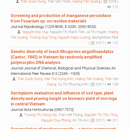
Trần Quốc Dung
, Trần Văn Thiện,
Hoàng Tấn Quảng
|
2018 |
112
Screening and production of manganese peroxidase
from Fusarium sp. on residue materials
Journal:Mycobiology (1229-8093, E-ISSN: 2092-9323)
Nguyễn Đức Huy
, Nguyễn Thị thanh Tiền, Lê Thị Huyền,
Hoàng
Tấn Quảng
,
Trương Quý Tùng
,
Nguyễn Ngọc Lương
, Seung-Moon Park
|
2017 |
112
Genetic diversity of loach Misgurnus anguillicaudatus
(Cantor, 1842) in Vietnam by randomly amplified
polymorphic DNA analysis
Journal:Journal of Chemical, Biological and Physical Sciences An
International Peer Review E-3 (2249 –1929)
Trần Quốc Dung
,
Mai Thế Hùng Anh
,
Hoàng Tấn Quảng
,
Trần Văn
Giang
, Vũ Thị Phương Anh |
2017 |
100
Germplasm evaluation and influence of soil type, plant
density and pruning height on biomass yield of moringa
in central Vietnam
Journal:Acta Horticulturae (0567-7572)
Trương Thị Hồng Hải
, Trần Viết Thắng,
Nguyễn Thị Thu Thủy
,
Nguyễn Duy Phong
, Đỗ Thị An |
2017 |
311