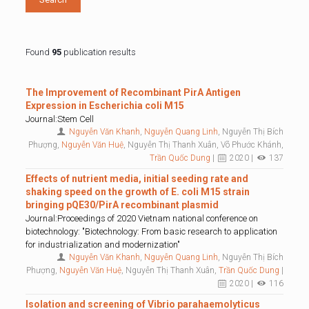
Found
95
publication results
The Improvement of Recombinant PirA Antigen
Expression in Escherichia coli M15
Journal:Stem Cell
Nguyễn Văn Khanh
,
Nguyễn Quang Linh
, Nguyễn Thị Bích
Phượng,
Nguyễn Văn Huệ
, Nguyễn Thị Thanh Xuân, Võ Phước Khánh,
Trần Quốc Dung
|
2020 |
137
Effects of nutrient media, initial seeding rate and
shaking speed on the growth of E. coli M15 strain
bringing pQE30/PirA recombinant plasmid
Journal:Proceedings of 2020 Vietnam national conference on
biotechnology: "Biotechnology: From basic research to application
for industrialization and modernization"
Nguyễn Văn Khanh
,
Nguyễn Quang Linh
, Nguyễn Thị Bích
Phượng,
Nguyễn Văn Huệ
, Nguyễn Thị Thanh Xuân,
Trần Quốc Dung
|
2020 |
116
Isolation and screening of Vibrio parahaemolyticus