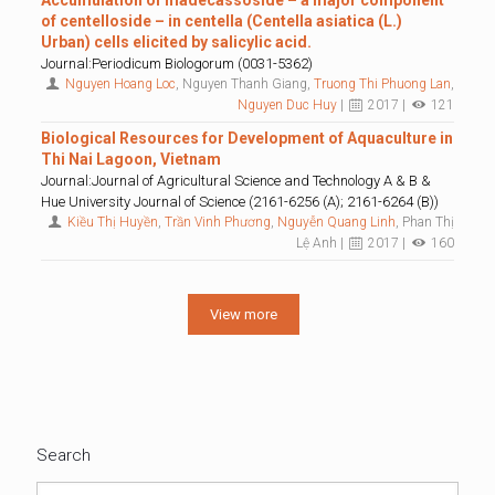
Accumulation of madecassoside – a major component
of centelloside – in centella (Centella asiatica (L.)
Urban) cells elicited by salicylic acid.
Journal:Periodicum Biologorum (0031-5362)
Nguyen Hoang Loc
, Nguyen Thanh Giang,
Truong Thi Phuong Lan
,
Nguyen Duc Huy
|
2017 |
121
Biological Resources for Development of Aquaculture in
Thi Nai Lagoon, Vietnam
Journal:Journal of Agricultural Science and Technology A & B &
Hue University Journal of Science (2161-6256 (A); 2161-6264 (B))
Kiều Thị Huyền
,
Trần Vinh Phương
,
Nguyễn Quang Linh
, Phan Thị
Lệ Anh |
2017 |
160
View more
Search