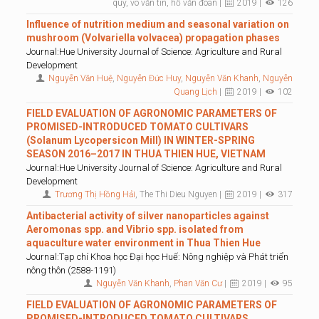
quý, võ văn tin, hồ văn đoàn |
2019 |
126
Influence of nutrition medium and seasonal variation on
mushroom (Volvariella volvacea) propagation phases
Journal:Hue University Journal of Science: Agriculture and Rural
Development
Nguyễn Văn Huệ
,
Nguyễn Đức Huy
,
Nguyễn Văn Khanh
,
Nguyễn
Quang Lịch
|
2019 |
102
FIELD EVALUATION OF AGRONOMIC PARAMETERS OF
PROMISED-INTRODUCED TOMATO CULTIVARS
(Solanum Lycopersicon Mill) IN WINTER-SPRING
SEASON 2016–2017 IN THUA THIEN HUE, VIETNAM
Journal:Hue University Journal of Science: Agriculture and Rural
Development
Trương Thị Hồng Hải
, The Thi Dieu Nguyen |
2019 |
317
Antibacterial activity of silver nanoparticles against
Aeromonas spp. and Vibrio spp. isolated from
aquaculture water environment in Thua Thien Hue
Journal:Tạp chí Khoa học Đại học Huế: Nông nghiệp và Phát triển
nông thôn (2588-1191)
Nguyễn Văn Khanh
,
Phan Văn Cư
|
2019 |
95
FIELD EVALUATION OF AGRONOMIC PARAMETERS OF
PROMISED-INTRODUCED TOMATO CULTIVARS