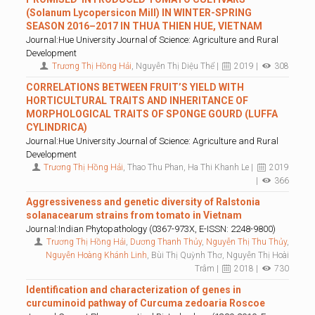
(Solanum Lycopersicon Mill) IN WINTER-SPRING
SEASON 2016–2017 IN THUA THIEN HUE, VIETNAM
Journal:Hue University Journal of Science: Agriculture and Rural
Development
Trương Thị Hồng Hải
, Nguyễn Thị Diệu Thể |
2019 |
308
CORRELATIONS BETWEEN FRUIT’S YIELD WITH
HORTICULTURAL TRAITS AND INHERITANCE OF
MORPHOLOGICAL TRAITS OF SPONGE GOURD (LUFFA
CYLINDRICA)
Journal:Hue University Journal of Science: Agriculture and Rural
Development
Trương Thị Hồng Hải
, Thao Thu Phan, Ha Thi Khanh Le |
2019
|
366
Aggressiveness and genetic diversity of Ralstonia
solanacearum strains from tomato in Vietnam
Journal:Indian Phytopathology (0367-973X, E-ISSN: 2248-9800)
Trương Thị Hồng Hải
,
Dương Thanh Thủy
,
Nguyễn Thị Thu Thủy
,
Nguyễn Hoàng Khánh Linh
, Bùi Thị Quỳnh Thơ, Nguyễn Thị Hoài
Trâm |
2018 |
730
Identification and characterization of genes in
curcuminoid pathway of Curcuma zedoaria Roscoe