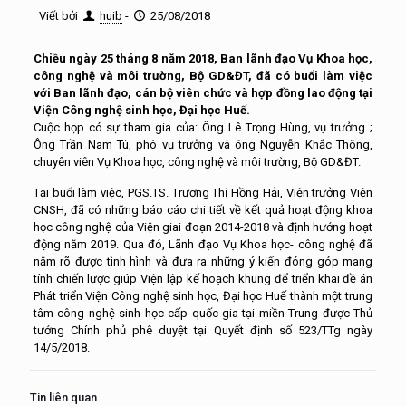
Viết bởi
huib
-
25/08/2018
Chiều ngày 25 tháng 8 năm 2018, Ban lãnh đạo Vụ Khoa học,
công nghệ và môi trường, Bộ GD&ĐT, đã có buổi làm việc
với Ban lãnh đạo, cán bộ viên chức và hợp đồng lao động tại
Viện Công nghệ sinh học, Đại học Huế.
Cuộc họp có sự tham gia của: Ông Lê Trọng Hùng, vụ trưởng ;
Ông Trần Nam Tú, phó vụ trưởng và ông Nguyễn Khắc Thông,
chuyên viên Vụ Khoa học, công nghệ và môi trường, Bộ GD&ĐT.
Tại buổi làm việc, PGS.TS. Trương Thị Hồng Hải, Viện trưởng Viện
CNSH, đã có những báo cáo chi tiết về kết quả hoạt động khoa
học công nghệ của Viện giai đoạn 2014-2018 và định hướng hoạt
động năm 2019. Qua đó, Lãnh đạo Vụ Khoa học- công nghệ đã
nắm rõ được tình hình và đưa ra những ý kiến đóng góp mang
tính chiến lược giúp Viện lập kế hoạch khung để triển khai đề án
Phát triển Viện Công nghệ sinh học, Đại học Huế thành một trung
tâm công nghệ sinh học cấp quốc gia tại miền Trung được Thủ
tướng Chính phủ phê duyệt tại Quyết định số 523/TTg ngày
14/5/2018.
Tin liên quan