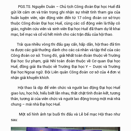
PGS.TS. Nguyễn Duân – Chủ tịch Công đoàn Đại học Huế đã
gửi lời cảm ơn và trân trọng ghi nhận sự nhiệt tình tham gia của
huấn luyện viên, vận động viên đến từ 17 công đoàn cơ sở trực
thuộc Công đoàn Đại học Huế, cùng các cổ động viên là thầy cô
giáo, nghiên cứu viên và sinh viên Đại học Huế đã tham dự lễ khai
mạc, bế mạc và cổ vũ hết mình cho các trận đấu của hội thao.
Trải qua nhiều vòng thi đấu gay cấn, hấp dẫn, hội thao đã tìm
ra được các giải thưởng dành cho các cá nhân và tập thể của các
Công đoàn cơ sở. Trong đó, giải Nhất toàn đoàn thuộc về Trường
Đại học Sư phạm, giải Nhì toàn đoàn thuộc về Cơ quan Đại học
Huế, đồng giải Ba thuộc về Trường Đại học Y – Dược và Trường
Đại học Ngoại ngữ. Đội Liên quân Công đoàn cơ sở của 4 đơn vị
nhận giải khuyến khích.
Hội thao là dịp để viên chức và người lao động Đại học Huế
giao lưu, học hỏi, hiểu biết lẫn nhau, thắt chặt tình đoàn kết, tương
thân, tương ái của viên chức và người lao động trong một mái nhà
chung – mái nhà Đại học Huế.
Một số hình ảnh tại buổi thi đấu và Lễ bế mạc Hội thao như
sau: