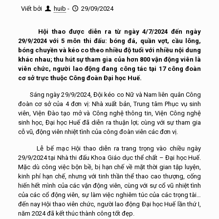
Viết bởi
huib
-
29/09/2024
Hội thao được diễn ra từ ngày 4/7/2024 đến ngày
29/9/2024 với 5 môn thi đấu: bóng đá, quần vợt, cầu lông,
bóng chuyền và kéo co theo nhiều độ tuổi với nhiều nội dung
khác nhau; thu hút sự tham gia của hơn 800 vận động viên là
viên chức, người lao động đang công tác tại 17 công đoàn
cơ sở trực thuộc Công đoàn Đại học Huế.
Sáng ngày 29/9/2024, Đội kéo co Nữ và Nam liên quân Công
đoàn cơ sở của 4 đơn vị: Nhà xuất bản, Trung tâm Phục vụ sinh
viên, Viện Đào tạo mở và Công nghệ thông tin, Viện Công nghệ
sinh học, Đại học Huế đã diễn ra thuận lợi; cùng với sự tham gia
cỗ vũ, động viên nhiệt tình của công đoàn viên các đơn vị.
Lễ bế mạc Hội thao diễn ra trang trọng vào chiều ngày
29/9/2024 tại Nhà thi đấu Khoa Giáo dục thể chất – Đại học Huế.
Mặc dù công việc bộn bề, bị hạn chế về mặt thời gian tập luyện,
kinh phí hạn chế, nhưng với tinh thần thể thao cao thượng, cống
hiến hết mình của các vận động viên, cùng với sự cổ vũ nhiệt tình
của các cổ động viên, sự làm việc nghiêm túc của các trọng tài…
đến nay Hội thao viên chức, người lao động Đại học Huế lần thứ I,
năm 2024 đã kết thúc thành công tốt đẹp.