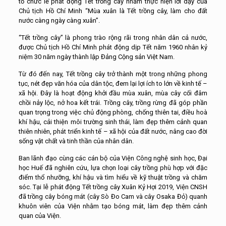
tổ chức lễ phát động Tết trồng cây nhằm thực hiện lời dạy của
Chủ tịch Hồ Chí Minh “Mùa xuân là Tết trồng cây, làm cho đất
nước càng ngày càng xuân”.
“Tết trồng cây” là phong trào rộng rãi trong nhân dân cả nước,
được Chủ tịch Hồ Chí Minh phát động dịp Tết năm 1960 nhân kỷ
niệm 30 năm ngày thành lập Đảng Cộng sản Việt Nam.
Từ đó đến nay, Tết trồng cây trở thành một trong những phong
tục, nét đẹp văn hóa của dân tộc, đem lại lợi ích to lớn về kinh tế –
xã hội. Đây là hoạt động khởi đầu mùa xuân, mùa cây cối đâm
chồi nảy lộc, nở hoa kết trái. Trồng cây, trồng rừng đã góp phần
quan trọng trong việc chủ động phòng, chống thiên tai, điều hoà
khí hậu, cải thiện môi trường sinh thái, làm đẹp thêm cảnh quan
thiên nhiên, phát triển kinh tế – xã hội của đất nước, nâng cao đời
sống vật chất và tinh thần của nhân dân.
Ban lãnh đạo cùng các cán bộ của Viện Công nghệ sinh học, Đại
học Huế đã nghiên cứu, lựa chọn loại cây trồng phù hợp với đặc
điểm thổ nhưỡng, khí hậu và tìm hiểu về kỹ thuật trồng và chăm
sóc. Tại lễ phát động Tết trồng cây Xuân Kỷ Hợi 2019, Viện CNSH
đã trồng cây bóng mát (cây Sò Đo Cam và cây Osaka Đỏ) quanh
khuôn viên của Viện nhằm tạo bóng mát, làm đẹp thêm cảnh
quan của Viện.