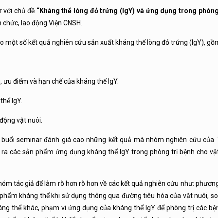
r với chủ đề
“Kháng thể lòng đỏ trứng (IgY) và ứng dụng trong phòng 
n chức, lao động Viện CNSH.
o một số kết quả nghiên cứu sản xuất kháng thể lòng đỏ trứng (IgY), gồ
ưu điểm và hạn chế của kháng thể IgY.
hể IgY.
ộng vật nuôi.
ự buổi seminar đánh giá cao những kết quả mà nhóm nghiên cứu của
 ra các sản phẩm ứng dụng kháng thể IgY trong phòng trị bệnh cho vật
hóm tác giả để làm rõ hơn rõ hơn về các kết quả nghiên cứu như: phươn
 phẩm kháng thể khi sử dụng thông qua đường tiêu hóa của vật nuôi, so
áng thể khác, phạm vi ứng dụng của kháng thể IgY để phòng trị các bện