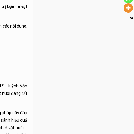
trị bệnh ở vật
m các nội dung:
 TS. Huỳnh Văn
 nuôi đang rất
g pháp gây đáp
 sánh hiệu quả
h ở vật nuôi,…