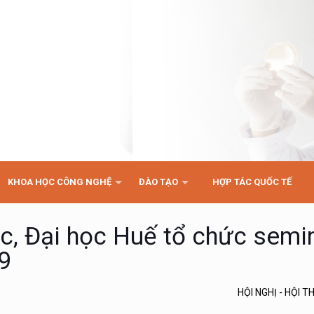
KHOA HỌC CÔNG NGHỆ
ĐÀO TẠO
HỢP TÁC QUỐC TẾ
c, Đại học Huế tổ chức semi
9
HỘI NGHỊ - HỘI 