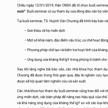
Chiều ngày 12/01/2019, Viện CNSH đã tổ chức buổi semina
nuôi”
. Buổi seminar có sự tham dự của đông đảo cán bộ viê
Tại buổi seminar, TS. Huỳnh Văn Chương đã trình bày báo cá
– Giới thiệu về hệ miễn dịch
– Một số khái niệm, đặc điểm cấu trúc, cơ chế hoạt động, 
– Phương pháp chế tạo và kiểm tra hoạt tính của kháng t
– Ứng dụng của kháng thể IgY trong phòng trị bệnh cho đ
Sau khi lắng nghe bài báo cáo, các nhà khoa học tham d
Chương đã được trong thời gian qua, đây là nghiên cứu tạo
được xã hội quan tâm nghiên cứu và sản xuất.
Các nhà khoa học tham dự buổi seminar cũng trao đổi với n
ứng miễn dịch, các biện pháp để nâng cao hiệu quả của chế
và khả năng ứng dụng của kháng thể IgY so với các loại kh