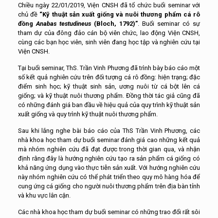
Chiều ngày 22/01/2019, Viện CNSH đã tổ chức buổi seminar với
chủ đề
“Kỹ thuật sản xuất giống và nuôi thương phẩm cá rô
đồng
Anabas testudineus
(Bloch, 1792)”
. Buổi seminar có sự
tham dự của đông đảo cán bộ viên chức, lao động Viện CNSH,
cùng các bạn học viên, sinh viên đang học tập và nghiên cứu tại
Viện CNSH.
Tại buổi seminar, ThS. Trần Vinh Phương đã trình bày báo cáo một
số kết quả nghiên cứu trên đối tượng cá rô đồng: hiện trạng; đặc
điểm sinh học; kỹ thuật sinh sản, ương nuôi từ cá bột lên cá
giống; và kỹ thuật nuôi thương phẩm. Đồng thời tác giả cũng đã
có những đánh giá ban đầu về hiệu quả của quy trình kỹ thuật sản
xuất giống và quy trình kỹ thuật nuôi thương phẩm.
Sau khi lắng nghe bài báo cáo của ThS Trần Vinh Phương, các
nhà khoa học tham dự buổi seminar đánh giá cao những kết quả
mà nhóm nghiên cứu đã đạt được trong thời gian qua, và nhận
định rằng đây là hướng nghiên cứu tạo ra sản phẩm cá giống có
khả năng ứng dụng vào thực tiễn sản xuất. Với hướng nghiên cứu
này nhóm nghiên cứu có thể phát triển theo quy mô hàng hóa để
cung ứng cá giống cho người nuôi thương phẩm trên địa bàn tỉnh
và khu vực lân cận.
Các nhà khoa học tham dự buổi seminar có những trao đổi rất sôi