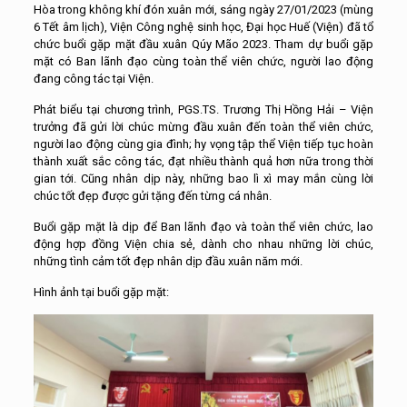
Hòa trong không khí đón xuân mới, sáng ngày 27/01/2023 (mùng
6 Tết âm lịch), Viện Công nghệ sinh học, Đại học Huế (Viện) đã tổ
chức buổi gặp mặt đầu xuân Qúy Mão 2023. Tham dự buổi gặp
mặt có Ban lãnh đạo cùng toàn thể viên chức, người lao động
đang công tác tại Viện.
Phát biểu tại chương trình, PGS.TS. Trương Thị Hồng Hải – Viện
trưởng đã gửi lời chúc mừng đầu xuân đến toàn thể viên chức,
người lao động cùng gia đình; hy vọng tập thể Viện tiếp tục hoàn
thành xuất sắc công tác, đạt nhiều thành quả hơn nữa trong thời
gian tới. Cũng nhân dịp này, những bao lì xì may mắn cùng lời
chúc tốt đẹp được gửi tặng đến từng cá nhân.
Buổi gặp mặt là dịp để Ban lãnh đạo và toàn thể viên chức, lao
động hợp đồng Viện chia sẻ, dành cho nhau những lời chúc,
những tình cảm tốt đẹp nhân dịp đầu xuân năm mới.
Hình ảnh tại buổi gặp mặt: