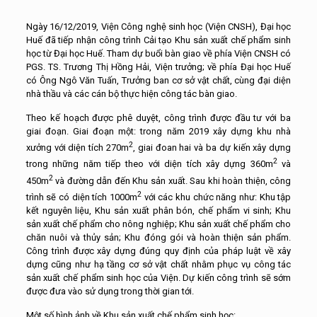
Ngày 16/12/2019, Viện Công nghệ sinh học (Viện CNSH), Đại học
Huế đã tiếp nhận công trình Cải tạo Khu sản xuất chế phẩm sinh
học từ Đại học Huế. Tham dự buổi bàn giao về phía Viện CNSH có
PGS. TS. Trương Thị Hồng Hải, Viện trưởng; về phía Đại học Huế
có Ông Ngô Văn Tuấn, Trưởng ban cơ sở vật chất, cùng đại diện
nhà thầu và các cán bộ thực hiện công tác bàn giao.
Theo kế hoạch được phê duyệt, công trình được đầu tư với ba
giai đoạn. Giai đoạn một: trong năm 2019 xây dựng khu nhà
2
xưởng với diện tích 270m
, giai đoan hai và ba dự kiến xây dựng
2
trong những năm tiếp theo với diện tích xây dựng 360m
và
2
450m
và đường dẫn đến Khu sản xuất. Sau khi hoàn thiện, công
2
trình sẽ có diện tích 1000m
với các khu chức năng như: Khu tập
kết nguyên liệu, Khu sản xuất phân bón, chế phẩm vi sinh; Khu
sản xuất chế phẩm cho nông nghiệp; Khu sản xuất chế phẩm cho
chăn nuôi và thủy sản; Khu đóng gói và hoàn thiện sản phẩm.
Công trình được xây dựng đúng quy định của pháp luật về xây
dựng cũng như hạ tầng cơ sở vật chất nhằm phục vụ công tác
sản xuất chế phẩm sinh học của Viện. Dự kiến công trình sẽ sớm
được đưa vào sử dụng trong thời gian tới.
Một số hình ảnh về Khu sản xuất chế phẩm sinh học: