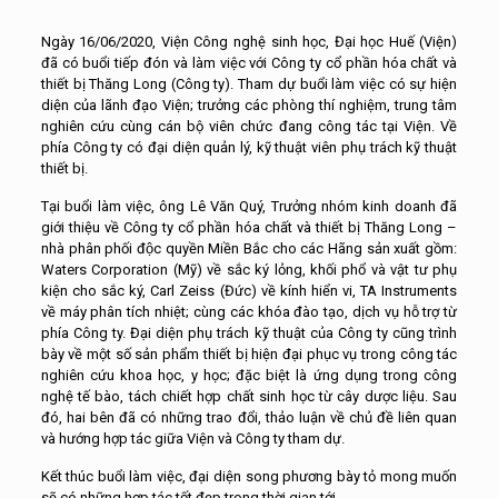
Ngày 16/06/2020, Viện Công nghệ sinh học, Đại học Huế (Viện)
đã có buổi tiếp đón và làm việc với Công ty cổ phần hóa chất và
thiết bị Thăng Long (Công ty). Tham dự buổi làm việc có sự hiện
diện của lãnh đạo Viện; trưởng các phòng thí nghiệm, trung tâm
nghiên cứu cùng cán bộ viên chức đang công tác tại Viện. Về
phía Công ty có đại diện quản lý, kỹ thuật viên phụ trách kỹ thuật
thiết bị.
Tại buổi làm việc, ông Lê Văn Quý, Trưởng nhóm kinh doanh đã
giới thiệu về Công ty cổ phần hóa chất và thiết bị Thăng Long –
nhà phân phối độc quyền Miền Bắc cho các Hãng sản xuất gồm:
Waters Corporation (Mỹ) về sắc ký lỏng, khối phổ và vật tư phụ
kiện cho sắc ký, Carl Zeiss (Đức) về kính hiển vi, TA Instruments
về máy phân tích nhiệt; cùng các khóa đào tạo, dịch vụ hỗ trợ từ
phía Công ty. Đại diện phụ trách kỹ thuật của Công ty cũng trình
bày về một số sản phẩm thiết bị hiện đại phục vụ trong công tác
nghiên cứu khoa học, y học; đặc biệt là ứng dụng trong công
nghệ tế bào, tách chiết hợp chất sinh học từ cây dược liệu. Sau
đó, hai bên đã có những trao đổi, thảo luận về chủ đề liên quan
và hướng hợp tác giữa Viện và Công ty tham dự.
Kết thúc buổi làm việc, đại diện song phương bày tỏ mong muốn
sẽ có những hợp tác tốt đẹp trong thời gian tới.