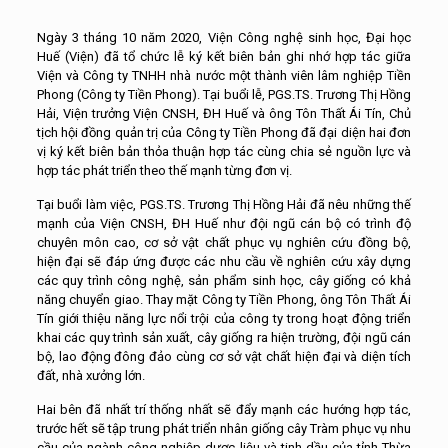
Ngày 3 tháng 10 năm 2020, Viện Công nghệ sinh học, Đại học
Huế (Viện) đã tổ chức lễ ký kết biên bản ghi nhớ hợp tác giữa
Viện và Công ty TNHH nhà nước một thành viên lâm nghiệp Tiền
Phong (Công ty Tiền Phong). Tại buổi lễ, PGS.TS. Trương Thị Hồng
Hải, Viện trưởng Viện CNSH, ĐH Huế và ông Tôn Thất Ái Tín, Chủ
tịch hội đồng quản trị của Công ty Tiền Phong đã đại diện hai đơn
vị ký kết biên bản thỏa thuận hợp tác cùng chia sẻ nguồn lực và
hợp tác phát triển theo thế mạnh từng đơn vị.
Tại buổi làm việc, PGS.TS. Trương Thị Hồng Hải đã nêu những thế
mạnh của Viện CNSH, ĐH Huế như đội ngũ cán bộ có trình độ
chuyên môn cao, cơ sở vật chất phục vụ nghiên cứu đồng bộ,
hiện đại sẽ đáp ứng được các nhu cầu về nghiên cứu xây dựng
các quy trình công nghệ, sản phẩm sinh học, cây giống có khả
năng chuyển giao. Thay mặt Công ty Tiền Phong, ông Tôn Thất Ái
Tín giới thiệu năng lực nổi trội của công ty trong hoạt động triển
khai các quy trình sản xuất, cây giống ra hiện trường, đội ngũ cán
bộ, lao động đông đảo cùng cơ sở vật chất hiện đại và diện tích
đất, nhà xưởng lớn.
Hai bên đã nhất trí thống nhất sẽ đẩy mạnh các hướng hợp tác,
trước hết sẽ tập trung phát triển nhân giống cây Tràm phục vụ nhu
cầu của ngành công nghiệp dược liệu và tinh dầu của tỉnh Thừa