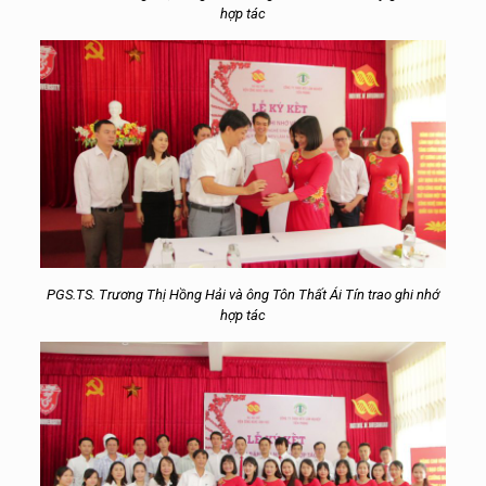
hợp tác
PGS.TS. Trương Thị Hồng Hải và ông Tôn Thất Ái Tín trao ghi nhớ
hợp tác