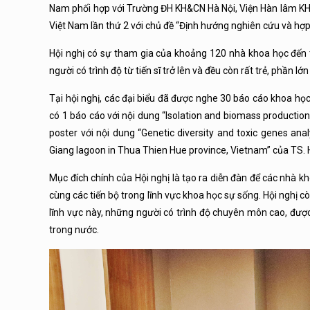
Nam phối hợp với Trường ĐH KH&CN Hà Nội, Viện Hàn lâm KH&
Việt Nam lần thứ 2 với chủ đề “Định hướng nghiên cứu và hợ
Hội nghị có sự tham gia của khoảng 120 nhà khoa học đến t
người có trình độ từ tiến sĩ trở lên và đều còn rất trẻ, phần l
Tại hội nghị, các đại biểu đã được nghe 30 báo cáo khoa học
có 1 báo cáo với nội dung “Isolation and biomass producti
poster với nội dung “Genetic diversity and toxic genes ana
Giang lagoon in Thua Thien Hue province, Vietnam” của TS
Mục đích chính của Hội nghị là tạo ra diễn đàn để các nhà kh
cùng các tiến bộ trong lĩnh vực khoa học sự sống. Hội nghị
lĩnh vực này, những người có trình độ chuyên môn cao, được
trong nước.