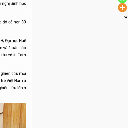
 nghị Sinh học
g đó có hơn 80
SH, Đại học Huế
ên và 1 báo cáo
ultured in Tam
 nghiên cứu mới
 trẻ Việt Nam ở
ghiên cứu lớn ở