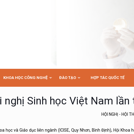
KHOA HỌC CÔNG NGHỆ
ĐÀO TẠO
HỢP TÁC QUỐC TẾ
nghị Sinh học Việt Nam lần 
HỘI NGHỊ - HỘI 
a học và Giáo dục liên ngành (ICISE, Quy Nhơn, Bình Định), Hội Khoa h