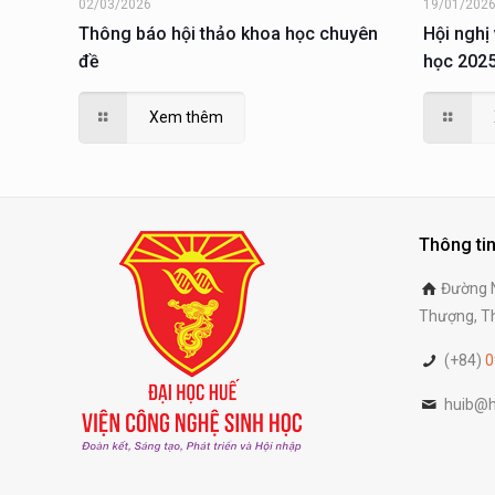
02/03/2026
19/01/202
Thông báo hội thảo khoa học chuyên
Hội nghị
đề
học 2025
Xem thêm
Thông tin
Đường N
Thượng, Th
(+84)
0
huib@h