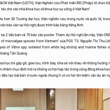
CN Việt Nam (USTH), Viện Nghiên cứu Phát triển IRD (Pháp) tổ chức Hội
p tác cho các nhà khoa học về khoa học sự sống ở Việt Nam”.
ừ hơn 30 Trường đại học, Viện nghiên cứu trong nước và quốc tế, tron
ớn các báo cáo tại Hội nghị được trình bày bằng tiếng Anh.
 tại 2 tiểu ban và 70 báo cáo poster. Tham dự Hội nghị lần này, Viện CN
on of microalgae species from Vietnam” của PGS. TS. Nguyễn Thị Thu Li
lysis of
Vibrio
spp. isolated from white leg shrimp and marine fishes c
. Hoàng Tấn Quảng.
oa học trẻ gặp gỡ, giao lưu, trình bày, chia sẻ với nhau về những hướng
 còn nhằm mục đích mở ra những cơ hội hợp tác trong cộng đồng khoa học
 đào tạo bài bản ở nước ngoài nhưng ít có cơ hội tìm kiếm các dự án n