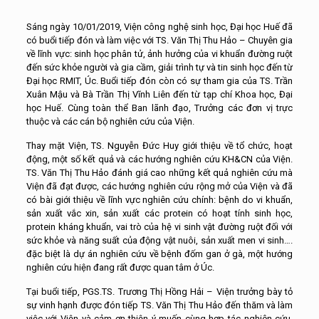
Sáng ngày 10/01/2019, Viện công nghệ sinh học, Đại học Huế đã
có buổi tiếp đón và làm việc với TS. Văn Thị Thu Hảo – Chuyên gia
về lĩnh vực: sinh học phân tử, ảnh hưởng của vi khuẩn đường ruột
đến sức khỏe người và gia cầm, giải trình tự và tin sinh học đến từ
Đại học RMIT, Úc. Buổi tiếp đón còn có sự tham gia của TS. Trần
Xuân Mậu và Bà Trần Thị Vĩnh Liên đến từ tạp chí Khoa học, Đại
học Huế. Cùng toàn thể Ban lãnh đạo, Trưởng các đơn vị trực
thuộc và các cán bộ nghiên cứu của Viện.
Thay mặt Viện, TS. Nguyễn Đức Huy giới thiệu về tổ chức, hoạt
động, một số kết quả và các hướng nghiên cứu KH&CN của Viện.
TS. Văn Thị Thu Hảo đánh giá cao những kết quả nghiên cứu mà
Viện đã đạt được, các hướng nghiên cứu rộng mở của Viện và đã
có bài giới thiệu về lĩnh vực nghiên cứu chính: bệnh do vi khuẩn,
sản xuất vắc xin, sản xuất các protein có hoạt tính sinh học,
protein kháng khuẩn, vai trò của hệ vi sinh vật đường ruột đối với
sức khỏe và năng suất của động vật nuôi, sản xuất men vi sinh….
đặc biệt là dự án nghiên cứu về bệnh đốm gan ở gà, một hướng
nghiên cứu hiện đang rất được quan tâm ở Úc.
Tại buổi tiếp, PGS.TS. Trương Thị Hồng Hải – Viện trưởng bày tỏ
sự vinh hạnh được đón tiếp TS. Văn Thị Thu Hảo đến thăm và làm
việc với Viện và cảm ơn thiện ý muốn cùng hợp tác nghiên cứu,