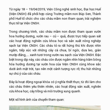
Từ ngày 18 – 19/04/2019, Viện Công nghệ sinh học, Đại học Huế
(Viện CNSH) đã phối hợp cùng Trường mầm non Búp Sen, Thành
phố Huế tổ chức cho các cháu mầm non tham quan, trải nghiệm
thực tế tại Viện CNSH.
Trong chương trình, các cháu mầm non được tham quan vườn
hoa hướng dương, vườn rau – củ – quả, được trực tiếp quan sát
các hoạt động nghiên cứu khoa học và sản xuất nông nghiệp
sạch tại Viện CNSH. Các cháu tỏ ra rất hứng thú khi được nhìn
ngắm, tiếp xúc với những cây cà chua, bí ngòi, dưa leo, giàn
mướp đắng,…. xanh tươi trong vườn rau sạch của Viện CNSH. Đặc
biệt trong dịp này, các cháu còn được ngắm nhìn hàng trăm bông
hóa hướng dương tại vườn hoa của Viện CNSH cùng khoe sắc
dưới ánh mặt trời, tạo nên một cảnh tượng rực rỡ, thu hút những
sự chú ý của các cháu.
Đây là hoạt động ngoại khóa có ý nghĩa thiết thực, từ đó làm cho
các cháu thêm yêu thiên nhiên, các hoạt động sản xuất, nghiên
cứu khoa học, cây trồng và môi trường xung quanh.
Một số hình ảnh của chuyến tham quan: