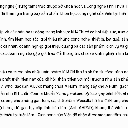
ông nghệ (Trung tâm) trực thuộc Sở Khoa học và Công nghệ tỉnh Thừa T
) đã tham gia trưng bày sản phẩm khoa học công nghệ của Viện tại Triể
iệp và cá nhân hoạt động trong lĩnh vực KH&CN có cơ hội tiếp xúc, trao 
mình, tìm kiếm hợp tác, giới thiệu những công nghệ, thiết bị, kết quả, 
các cá nhân, doanh nghiệp giới thiệu quảng bá các sản phẩm, dịch vụ và gi
các doanh nghiệp gặp gỡ, trao đổi thông tin, chia sẻ kinh nghiệm tìm k
 thiệu và trưng bày nhiều sản phẩm KH&CN là sản phẩm từ công trình n
 phát triển hiện nay của xã hội, thân thiện với môi trường như sản phẩ
y
in vitro
; đặc sản A Lưới: măng chua A Hum, măng sấy khô A Hum; gạo
sản như KIT chẩn đoán vi khuẩn
Vibrio parahaemolyticus
gây bệnh lở loét
ường chức năng gan tôm, cá; chế phẩm Wesialla hỗ trợ đề kháng cho
nh hoại tử gan tụy cấp tính trên tôm (Anti-AHPND); kháng thể Vibfish
ới thiệu tại triển lãm… Gian hàng của Viện đã nhận được sự quan tâm, chú