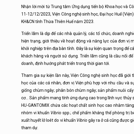
Nhận lời mời từ Trung tâm Ứng dụng tiến bộ Khoa học và C
11-12/12/2023, Viện Công nghệ sinh học, Đại học Huế (Viện
KH&CN tỉnh Thừa Thiên Huế năm 2023.
Triển lãm là dịp để các nhà quản lý, các tổ chức, doanh ngh
hiện trạng, giới thiệu về hoạt động và năng lực của đơn vị 
khởi nghiệp trên địa bàn tỉnh. Đây là sự kiện quan trọng để 
khách hàng và người sử dụng. Triển lãm cũng là cầu nối để 
doanh, định hướng phát triển trong thời gian tới.
Tham gia sự kiện lần này, Viện Công nghệ sinh học đã giới
học của các cá nhân, đơn vị Viện phù hợp với nhu cầu và sự
giống chùm ngây; phân bón chùm ngây; sản phẩm nuôi cấ
cơ… Sản phẩm mang tính ứng dụng cao trong lĩnh vực thủy 
HU-GANTOMIX chứa các hoạt chất sinh học cao nhằm tăng c
nhóm vi khuẩn
Vibrio
spp.; chế phẩm kháng thể phòng trị bệ
xuất huyết lở loét do vi khuẩn
Vibrio
gây ra ở cá cũng được gi
tham dự.