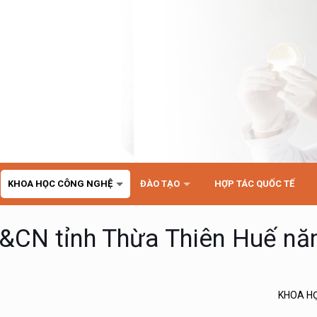
KHOA HỌC CÔNG NGHỆ
ĐÀO TẠO
HỢP TÁC QUỐC TẾ
&CN tỉnh Thừa Thiên Huế n
KHOA H