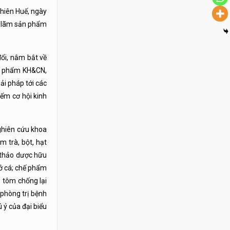
hiên Huế, ngày
n lãm sản phẩm
đổi, nắm bắt về
sản phẩm KH&CN,
ải pháp tới các
iếm cơ hội kinh
ghiên cứu khoa
m trà, bột, hạt
 thảo dược hữu
 ở cá; chế phẩm
 tôm chống lại
 phòng trị bệnh
 ý của đại biểu