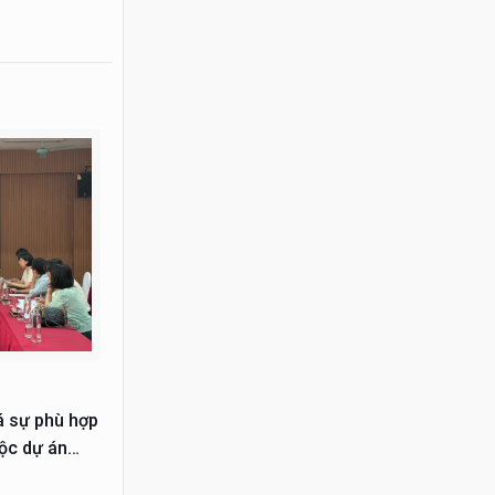
á sự phù hợp
uộc dự án
hiện từ năm