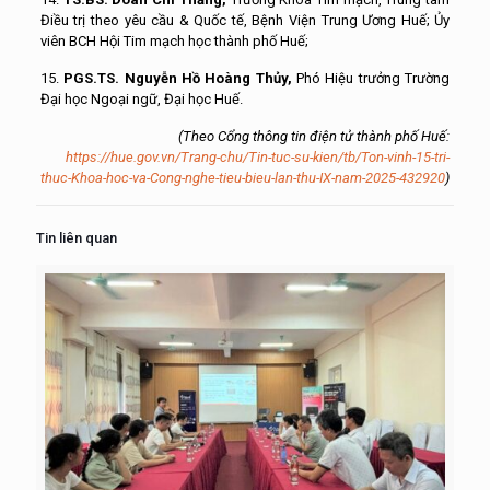
Điều
t
rị
t
heo
y
êu
c
ầu & Quốc
t
ế, Bệnh Viện Trung Ương Huế
; Ủy
viên BCH Hội Tim mạch học thành phố Huế;
15.
PGS.TS. Nguyễn Hồ Hoàng Thủy,
Phó Hiệu trưởng
T
rường
Đại học Ngoại ngữ, Đại học Huế
.
(Theo Cổng thông tin điện tử thành phố Huế:
https://hue.gov.vn/Trang-chu/Tin-tuc-su-kien/tb/Ton-vinh-15-tri-
thuc-Khoa-hoc-va-Cong-nghe-tieu-bieu-lan-thu-IX-nam-2025-432920
)
Tin liên quan