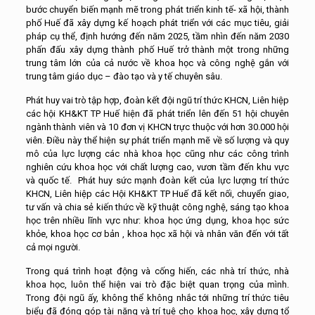
bước chuyển biến mạnh mẽ trong phát triển kinh tế- xã hội, thành
phố Huế đã xây dựng kế hoạch phát triển với các mục tiêu, giải
pháp cụ thể, định hướng đến năm 2025, tầm nhìn đến năm 2030
phấn đấu xây dựng thành phố Huế trở thành một trong những
trung tâm lớn của cả nước về khoa học và công nghệ gắn với
trung tâm giáo dục – đào tạo và y tế chuyên sâu.
Phát huy vai trò tập hợp, đoàn kết đội ngũ trí thức KHCN, Liên hiệp
các hội KH&KT TP Huế hiện đã phát triển lên đến 51 hội chuyên
ngành thành viên và 10 đơn vị KHCN trực thuộc với hơn 30.000 hội
viên. Điều này thể hiện sự phát triển mạnh mẽ về số lượng và quy
mô của lực lượng các nhà khoa học cũng như các công trình
nghiên cứu khoa học với chất lượng cao, vươn tầm đến khu vực
và quốc tế. Phát huy sức mạnh đoàn kết của lực lượng trí thức
KHCN, Liên hiệp các Hội KH&KT TP Huế đã kết nối, chuyển giao,
tư vấn và chia sẻ kiến thức về kỹ thuật công nghệ, sáng tạo khoa
học trên nhiều lĩnh vực như: khoa học ứng dụng, khoa học sức
khỏe, khoa học cơ bản , khoa học xã hội và nhân văn đến với tất
cả mọi người.
Trong quá trình hoạt động và cống hiến, các nhà trí thức, nhà
khoa học, luôn thể hiện vai trò đặc biệt quan trọng của mình.
Trong đội ngũ ấy, không thể không nhắc tới những trí thức tiêu
biểu đã đóng góp tài năng và trí tuệ cho khoa học, xây dựng tổ