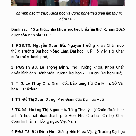
Tôn vinh các trí thức Khoa học và Công nghệ tiêu biểu lần thứ IX
năm 2025
Danh sách
15
trí thức, nhà khoa học tiêu biểu lần thứ IX, năm 2025
được tôn vinh như sau:
1.
PGS.TS. Nguyễn Xuân Bả,
Nguyên Trưởng khoa Chăn nuôi
thú y, Trường Đại học Nông Lâm, Đại học Huế; Hội viên Hội Chăn
nuôi Thú y thành phố;
2.
PGS.TS.BS. Lê Trọng Bỉnh,
Phó Trưởng khoa, Khoa Chẩn
đoán hình ảnh, Bệnh viện Trường Đại học Y – Dược, Đại học Huế;
3.
ThS. Lê Thùy Chi,
Giám đốc Bảo tàng Hồ Chí Minh, Sở Văn
hóa – Thể thao;
4. TS. Đỗ Thị Xuân Dung,
Phó Giám đốc Đại học Huế
;
5.
TS.BS. Hoàng Thị Ngọc Hà,
Tổng Thư ký Hội Chẩn đoán hình
ảnh -Y học hạt nhân thành phố Huế; Phó Chủ tịch Chi hội Chẩn
đoán hình ảnh – Lồng ngực Việt Nam;
6.
PGS.TS. Bùi Đình Hợi,
Giảng viên
Khoa Vật lý, Trường Đại học