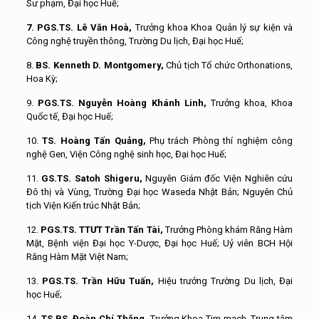
Sư phạm, Đại học Huế
;
7. PGS.TS. Lê Văn Hoà,
Trưởng khoa Khoa Quản lý sự kiện và
Công nghệ truyền thông, Trường Du lịch, Đại học Huế;
8.
BS. Kenneth D. Montgomery,
Chủ tịch Tổ
chức Orthonations,
Hoa Kỳ
;
9.
PGS.TS. Nguyễn Hoàng Khánh Linh,
Trưởng khoa, Khoa
Quốc tế, Đại học Huế;
10.
TS. Hoàng Tấn Quảng,
Phụ trách Phòng thí nghiệm công
nghệ Gen, Viện Công nghệ sinh học, Đại học Huế;
11.
GS.TS. Satoh Shigeru,
Nguyên Giám đốc Viện Nghiên cứu
Đô thị và Vùng, Trường Đại học Waseda Nhật Bản; Nguyên Chủ
tịch Viện Kiến trúc Nhật Bản;
12.
PGS.TS. TTƯT Trần Tấn Tài,
Trưởng Phòng khám Răng Hàm
Mặt, Bệnh viện Đại học Y-Dược, Đại học Huế; Uỷ viên BCH Hội
Răng Hàm Mặt Việt Nam;
13.
PGS.TS. Trần Hữu Tuấn,
Hiệu
t
rưởng Trường Du lịch
, Đại
học Huế;
14.
TS.BS. Đoàn Chí Thắng,
Trưởng Khoa Tim
m
ạch, Trung
t
âm