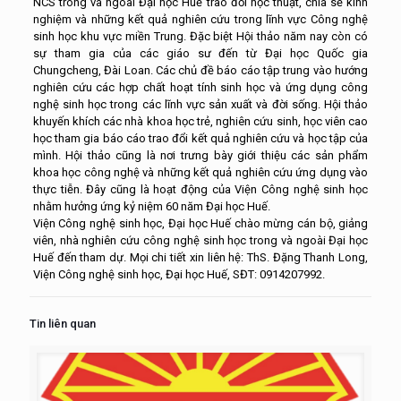
NCS trong và ngoài Đại học Huế trao đổi học thuật, chia sẻ kinh
nghiệm và những kết quả nghiên cứu trong lĩnh vực Công nghệ
sinh học khu vực miền Trung. Đặc biệt Hội thảo năm nay còn có
sự tham gia của các giáo sư đến từ Đại học Quốc gia
Chungcheng, Đài Loan. Các chủ đề báo cáo tập trung vào hướng
nghiên cứu các hợp chất hoạt tính sinh học và ứng dụng công
nghệ sinh học trong các lĩnh vực sản xuất và đời sống. Hội thảo
khuyến khích các nhà khoa học trẻ, nghiên cứu sinh, học viên cao
học tham gia báo cáo trao đổi kết quả nghiên cứu và học tập của
mình. Hội thảo cũng là nơi trưng bày giới thiệu các sản phẩm
khoa học công nghệ và những kết quả nghiên cứu ứng dụng vào
thực tiễn. Đây cũng là hoạt động của Viện Công nghệ sinh học
nhằm hưởng ứng kỷ niệm 60 năm Đại học Huế.
Viện Công nghệ sinh học, Đại học Huế chào mừng cán bộ, giảng
viên, nhà nghiên cứu công nghệ sinh học trong và ngoài Đại học
Huế đến tham dự. Mọi chi tiết xin liên hệ: ThS. Đặng Thanh Long,
Viện Công nghệ sinh học, Đại học Huế, SĐT: 0914207992.
Tin liên quan