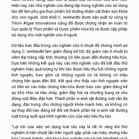
Hiện nay, các nhà nghiên cứu đang tập trung nghiên cứu sử dụng
tảo để làm phụ gia thực phẩm bổ dưỡng nhằm cải thiện sức khỏe
cho con người. Sinh khối
C. reinhardtii
đươc sản xuất từ công ty
Triton Algae Innovations cũng đã được chứng nhận an toàn từ
Cục quản lý Thực phẩm và Dược phẩm Hoa Kỳ và được cấp phép
sử dụng cho một nghiên cứu ở người.
Dữ liệu ban đầu trong các nghiên cứu ở chuột đã chứng minh sử
dụng
C. reinhardtii
làm giảm đáng kể tốc độ giảm cân ở chuột bị
viêm đại tràng cấp tính, thường có liên quan đến đường tiêu hóa.
Dựa trên những kết quả này, các nhà nghiên cứu đã bắt đầu thử
nghiệm hiệu quả tương tự khi tảo được tiêu thụ bởi những người
tình nguyện, bao gồm cả những người có và không có triệu
chứng liên quan đến IBS. Kết quả cho thấy các tình nguyện viên
có tiền sử các triệu chứng tiêu hóa được báo cáo giảm đáng kể
sự khó chịu và tiêu chảy, giảm đầy hơi và chướng bụng và nhu
động ruột điều đặn hơn. Thành phần vi sinh vật đường ruột vẫn đa
dạng, đặc trưng cho những người khỏe mạnh hơn, và không có
sự thay đổi nào đáng kể đối với thành phần hệ vi sinh vật đường
ruột trong suốt quá trình nghiên cứu của việc tiêu thụ tảo.
“Lợi ích của việc sử dụng loài tảo này là rất rõ ràng khi thử
nghiệm ở trên chuột lẫn trên người gặp phải các triệu chứng tiêu
hóa,” Frank Fields, nhà khoa học nghiên cứu tại lab Mayfield và là