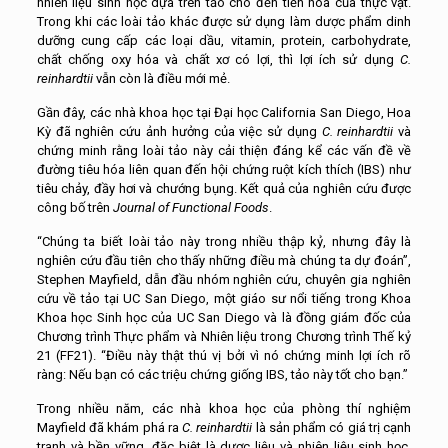
nhiên liệu sinh học dựa trên tảo cho đến tiến hóa của thực vật.
Trong khi các loài tảo khác được sử dụng làm dược phẩm dinh
dưỡng cung cấp các loại dầu, vitamin, protein, carbohydrate,
chất chống oxy hóa và chất xơ có lợi, thì lợi ích sử dụng
C.
reinhardtii
vẫn còn là điều mới mẻ.
Gần đây, các nhà khoa học tại Đại học California San Diego, Hoa
Kỳ đã nghiên cứu ảnh hưởng của việc sử dụng
C. reinhardtii
và
chứng minh rằng loài tảo này cải thiện đáng kể các vấn đề về
đường tiêu hóa liên quan đến hội chứng ruột kích thích (IBS) như
tiêu chảy, đầy hơi và chướng bụng. Kết quả của nghiên cứu được
công bố trên
Journal of Functional Foods
.
“Chúng ta biết loài tảo này trong nhiều thập kỷ, nhưng đây là
nghiên cứu đầu tiên cho thấy những điều mà chúng ta dự đoán”,
Stephen Mayfield, dẫn đầu nhóm nghiên cứu, chuyên gia nghiên
cứu về tảo tại UC San Diego, một giáo sư nổi tiếng trong Khoa
Khoa học Sinh học của UC San Diego và là đồng giám đốc của
Chương trình Thực phẩm và Nhiên liệu trong Chương trình Thế kỷ
21 (FF21). “Điều này thật thú vị bởi vì nó chứng minh lợi ích rõ
ràng: Nếu bạn có các triệu chứng giống IBS, tảo này tốt cho bạn.”
Trong nhiều năm, các nhà khoa học của phòng thí nghiệm
Mayfield đã khám phá ra
C. reinhardtii
là sản phẩm có giá trị cạnh
tranh và bền vững, đặc biệt là dược liệu và nhiên liệu sinh học.