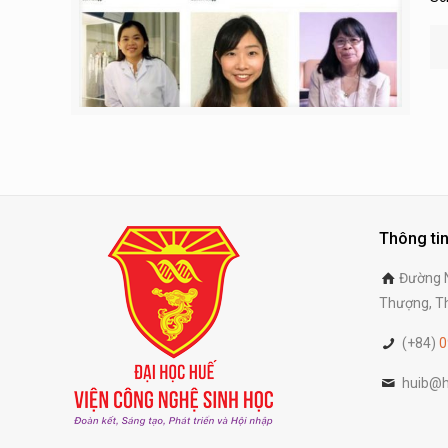
Thông tin
Đường N
Thượng, Th
(+84)
0
huib@h