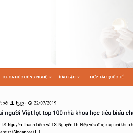
KHOA HỌC CÔNG NGHỆ
ĐÀO TẠO
HỢP TÁC QUỐC TẾ
ết bởi
huib
-
22/07/2019
ai người Việt lọt top 100 nhà khoa học tiêu biểu c
.TS. Nguyễn Thanh Liêm và TS. Nguyễn Thị Hiệp vừa được tạp chí khoa 
ientist (Singapore)
[…]