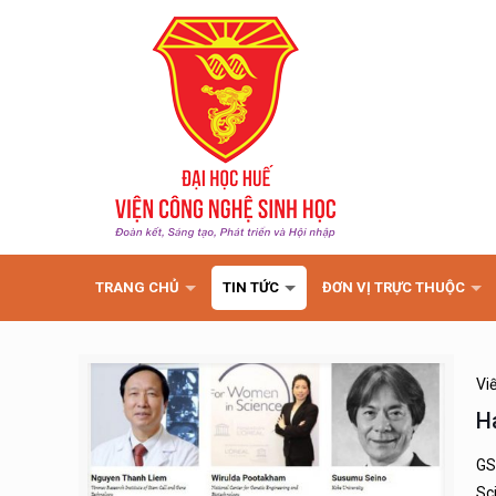
TRANG CHỦ
TIN TỨC
ĐƠN VỊ TRỰC THUỘC
Vi
H
GS
Sc