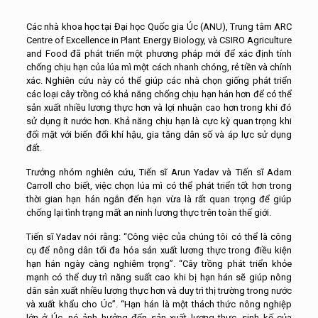
Các nhà khoa học tại Đại học Quốc gia Úc (ANU), Trung tâm ARC
Centre of Excellence in Plant Energy Biology, và CSIRO Agriculture
and Food đã phát triển một phương pháp mới để xác định tính
chống chịu hạn của lúa mì một cách nhanh chóng, rẻ tiền và chính
xác. Nghiên cứu này có thể giúp các nhà chọn giống phát triển
các loại cây trồng có khả năng chống chịu hạn hán hơn để có thể
sản xuất nhiều lương thực hơn và lợi nhuận cao hơn trong khi đó
sử dụng ít nước hơn. Khả năng chịu hạn là cực kỳ quan trọng khi
đối mặt với biến đổi khí hậu, gia tăng dân số và áp lực sử dụng
đất.
Trưởng nhóm nghiên cứu, Tiến sĩ Arun Yadav và Tiến sĩ Adam
Carroll cho biết, việc chọn lúa mì có thể phát triển tốt hơn trong
thời gian hạn hán ngắn đến hạn vừa là rất quan trọng để giúp
chống lại tình trạng mất an ninh lương thực trên toàn thế giới.
Tiến sĩ Yadav nói rằng: “Công việc của chúng tôi có thể là công
cụ để nông dân tối đa hóa sản xuất lương thực trong điều kiện
hạn hán ngày càng nghiêm trọng”. “Cây trồng phát triển khỏe
mạnh có thể duy trì năng suất cao khi bị hạn hán sẽ giúp nông
dân sản xuất nhiều lương thực hơn và duy trì thị trường trong nước
và xuất khẩu cho Úc”. “Hạn hán là một thách thức nông nghiệp
lớn ở Úc, nó ảnh hưởng đến sản xuất lương thực, sinh kế của