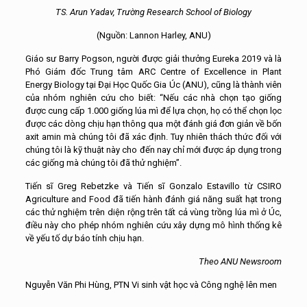
TS. Arun Yadav, Trường Research School of Biology
(Nguồn: Lannon Harley, ANU)
Giáo sư Barry Pogson, người được giải thưởng Eureka 2019 và là
Phó Giám đốc Trung tâm ARC Centre of Excellence in Plant
Energy Biology tại Đại Học Quốc Gia Úc (ANU), cũng là thành viên
của nhóm nghiên cứu cho biết: “Nếu các nhà chọn tạo giống
được cung cấp 1.000 giống lúa mì để lựa chọn, họ có thể chọn lọc
được các dòng chịu hạn thông qua một đánh giá đơn giản về bốn
axit amin mà chúng tôi đã xác định. Tuy nhiên thách thức đối với
chúng tôi là kỹ thuật này cho đến nay chỉ mới được áp dụng trong
các giống mà chúng tôi đã thử nghiệm”.
Tiến sĩ Greg Rebetzke và Tiến sĩ Gonzalo Estavillo từ CSIRO
Agriculture and Food đã tiến hành đánh giá năng suất hạt trong
các thử nghiệm trên diện rộng trên tất cả vùng trồng lúa mì ở Úc,
điều này cho phép nhóm nghiên cứu xây dựng mô hình thống kê
về yếu tố dự báo tính chịu hạn.
Theo ANU Newsroom
Nguyễn Văn Phi Hùng, PTN Vi sinh vật học và Công nghệ lên men