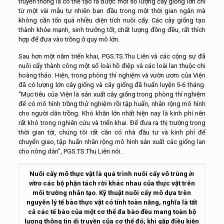
truyền thống là có thể tạo ra được một số lượng cây giống lớn chỉ
từ một vài mẫu tự nhiên ban đầu trong một thời gian ngắn mà
không cần tốn quá nhiều diện tích nuôi cấy. Các cây giống tạo
thành khỏe mạnh, sinh trưởng tốt, chất lượng đồng đều, rất thích
hợp để đưa vào trồng ở quy mô lớn.
Sau hơn một năm triển khai, PGS.TS.Thu Liên và các cộng sự đã
nuôi cấy thành công một số loài hồ điệp và các loài lan thuộc chi
hoàng thảo. Hiện, trong phòng thí nghiệm và vườn ươm của Viện
đã có lượng lớn cây giống và cây giống đã huấn luyện 5-6 tháng.
“Mục tiêu của Viện là sản xuất cây giống trong phòng thí nghiệm
để có mô hình trồng thử nghiệm rồi tập huấn, nhân rộng mô hình
cho người dân trồng. Khó khăn lớn nhất hiện nay là kinh phí nên
rất khó trong nghiên cứu và triển khai. Để đưa ra thị trường trong
thời gian tới, chúng tôi rất cần có nhà đầu tư và kinh phí để
chuyển giao, tập huấn nhân rộng mô hình sản xuất các giống lan
cho nông dân”, PGS.TS.Thu Liên nói.
Nuôi cấy mô thực vật là quá trình nuôi cấy vô trùng
in
vitro
các bộ phận tách rời khác nhau của thực vật trên
môi trường nhân tạo. Kỹ thuật nuôi cấy mô dựa trên
nguyên lý tế bào thực vật có tính toàn năng, nghĩa là tất
cả các tế bào của một cơ thể đa bào đều mang toàn bộ
lượng thông tin di truyền của cơ thể đó; khi gặp điều kiện