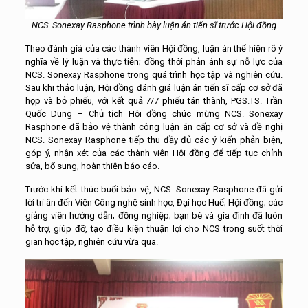
NCS. Sonexay Rasphone trình bày luận án tiến sĩ trước Hội đồng
Theo đánh giá của các thành viên Hội đồng, luận án thể hiện rõ ý
nghĩa về lý luận và thực tiễn; đồng thời phản ánh sự nỗ lực của
NCS. Sonexay Rasphone trong quá trình học tập và nghiên cứu.
Sau khi thảo luận, Hội đồng đánh giá luận án tiến sĩ cấp cơ sở đã
họp và bỏ phiếu, với kết quả 7/7 phiếu tán thành, PGS.TS. Trần
Quốc Dung – Chủ tịch Hội đồng chúc mừng NCS. Sonexay
Rasphone đã bảo vệ thành công luận án cấp cơ sở và đề nghị
NCS. Sonexay Rasphone tiếp thu đầy đủ các ý kiến phản biện,
góp ý, nhận xét của các thành viên Hội đồng để tiếp tục chỉnh
sửa, bổ sung, hoàn thiện báo cáo.
Trước khi kết thúc buổi bảo vệ, NCS. Sonexay Rasphone đã gửi
lời tri ân đến Viện Công nghệ sinh học, Đại học Huế; Hội đồng; các
giảng viên hướng dẫn; đồng nghiệp; bạn bè và gia đình đã luôn
hỗ trợ, giúp đỡ, tạo điều kiện thuận lợi cho NCS trong suốt thời
gian học tập, nghiên cứu vừa qua.