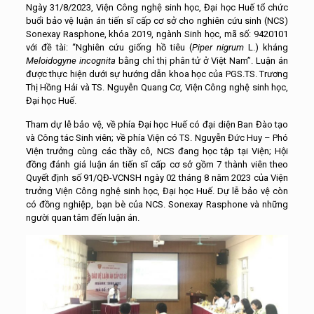
Ngày 31/8/2023, Viện Công nghệ sinh học, Đại học Huế tổ chức
buổi bảo vệ luận án tiến sĩ cấp cơ sở cho nghiên cứu sinh (NCS)
Sonexay Rasphone, khóa 2019, ngành Sinh học, mã số: 9420101
với đề tài: “Nghiên cứu giống hồ tiêu (
Piper nigrum
L.) kháng
Meloidogyne incognita
bằng chỉ thị phân tử ở Việt Nam”. Luận án
được thực hiện dưới sự hướng dẫn khoa học của PGS.TS. Trương
Thị Hồng Hải và TS. Nguyễn Quang Cơ, Viện Công nghệ sinh học,
Đại học Huế.
Tham dự lễ bảo vệ, về phía Đại học Huế có đại diện Ban Đào tạo
và Công tác Sinh viên; về phía Viện có TS. Nguyễn Đức Huy – Phó
Viện trưởng cùng các thầy cô, NCS đang học tập tại Viện; Hội
đồng đánh giá luận án tiến sĩ cấp cơ sở gồm 7 thành viên theo
Quyết định số 91/QĐ-VCNSH ngày 02 tháng 8 năm 2023 của Viện
trưởng Viện Công nghệ sinh học, Đại học Huế. Dự lễ bảo vệ còn
có đồng nghiệp, bạn bè của NCS. Sonexay Rasphone và những
người quan tâm đến luận án.