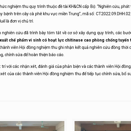
hức nghiệm thu quy trình thuộc đề tài KH&CN cấp Bộ: “Nghiên cứu, phát
ây bệnh trên cây cà phê khu vực miền Trung”, mã số: CT2022.09.DHH.02
 là đơn vị chủ trì.
nghiên cứu đã trình bày tóm tắt về cơ sở xây dựng quy trình, các bước
xuất chế phẩm vi sinh có hoạt lực chitinase cao phòng chống tuyến 
 thành viên Hội đồng nghiệm thu ghi nhận kết quả nghiên cứu đồng thời 
ng, chỉnh sửa để hoàn thiện báo cáo.
 trí với các nhận xét, đánh giá của phản biện và các thành viên Hội đồn
 xét của các thành viên Hội đồng nghiệm thu để tiếp tục chỉnh sửa, bổ s