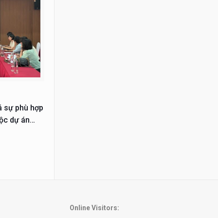
á sự phù hợp
uộc dự án
hiện từ năm
Online Visitors: