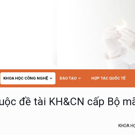
KHOA HỌC CÔNG NGHỆ
ĐÀO TẠO
HỢP TÁC QUỐC TẾ
thuộc đề tài KH&CN cấp Bộ m
KHOA H