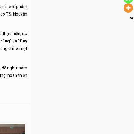
 triển chế phẩm
 do TS. Nguyễn
 thực hiện, ưu
trùng”
và
“Quy
cũng chỉ ra một
g; đề nghị nhóm
ung, hoàn thiện