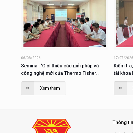
06/08/2026
17/07/202
Seminar “Giới thiệu các giải pháp và
Kiểm tra,
công nghệ mới của Thermo Fisher
tài khoa
Scientific trong lĩnh vực sinh học phân
dục và Đ
tử; giải pháp phục vụ nuôi cấy, phân tích
Xem thêm
và nghiên cứu tế tào”
Thông tin