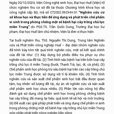
Ngày 20/12/2024, Viện Công nghệ sinh học, Đại học Huế (Viện) tổ
chức nghiệm thu cơ sở đề tài thuộc Chương trình khoa học và
công nghệ cấp Bộ, mã số CT2022.09.DHH.01
“Nghiên cứu cơ
sở khoa học và thực tiễn để ứng dụng và phát triển chế phẩm
vi sinh trong phòng chống một số bệnh hại cây trồng chủ lực
miền Trung”
do PGS.TS. Trần Quốc Dung, Trường Đại học Sư
phạm, Đại học Huế làm chủ nhiệm; Viện là đơn vị thực hiện.
Tại buổi nghiệm thu, ThS. Nguyễn Thị Dung, Trung tâm Nghiên
cứu và Phát triển nông nghiệp Huế – đại diện nhóm nghiên cứu
đã trình bày tóm tắt quá trình nghiên cứu, một số kết quả chính
của đề tài như: (1) Xây dựng bộ phiếu điều tra phục vụ cho
nghiên cứu của đề tài; (2) Tình hình sâu bệnh hại trên bốn loại cây
trồng chủ lực ở miền Trung (bưởi, Thanh Trà, lạc, ớt, cà phê); (3)
Chế phẩm sinh học phòng trừ sâu bệnh hại trên các cây trồng chủ
lực miền Trung được sử dụng với tỉ lệ khiêm tốn; (4) Tình hình
nghiên cứu và sản xuất chế phẩm sinh học bắt đầu được quan
tâm, tuy nhiên số lượng đề tài, dự án về nghiên cứu và sản xuất
chế phẩm sinh học chưa nhiều; (5) Phần lớn các nông hộ đều
đánh giá sử dụng chế phẩm sinh học trong phòng chống bệnh
hại cây trồng đã mang lại hiệu quả kinh tế-xã hội và môi trường;
(6) Đề xuất các giải pháp phát triển và ứng dụng chế phẩm vi sinh
trong phòng chống một số bệnh hại cây trồng chủ lực miền Trung
góp phần phát triển nông nghiệp bền vững.