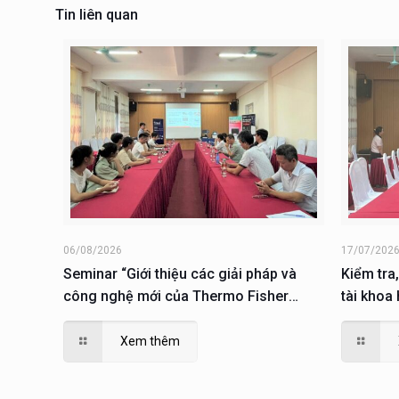
Tin liên quan
06/08/2026
17/07/202
Seminar “Giới thiệu các giải pháp và
Kiểm tra,
công nghệ mới của Thermo Fisher
tài khoa
Scientific trong lĩnh vực sinh học phân
dục và Đ
tử; giải pháp phục vụ nuôi cấy, phân tích
Xem thêm
và nghiên cứu tế tào”