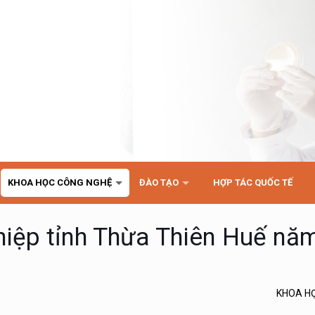
KHOA HỌC CÔNG NGHỆ
ĐÀO TẠO
HỢP TÁC QUỐC TẾ
hiệp tỉnh Thừa Thiên Huế nă
KHOA H