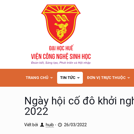
TRANG CHỦ
TIN TỨC
ĐƠN VỊ TRỰC THUỘC
Ngày hội cố đô khởi ng
2022
Viết bởi
huib
-
26/03/2022