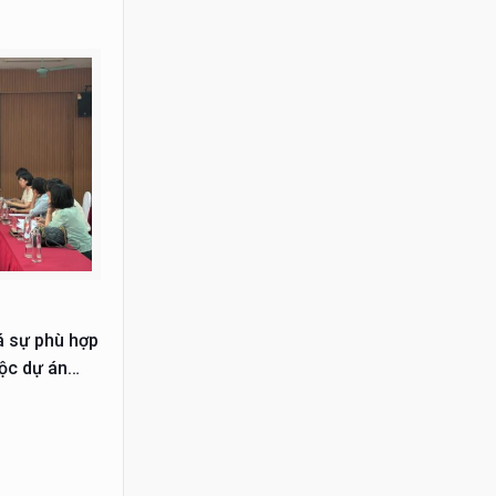
á sự phù hợp
uộc dự án
hiện từ năm