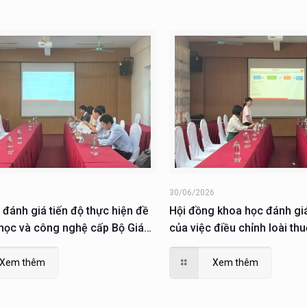
6
30/06/2026
 đánh giá tiến độ thực hiện đề
Hội đồng khoa học đánh gi
 học và công nghệ cấp Bộ Giáo
của việc điều chỉnh loài th
ào tạo
KH&CN cấp thành phố thực 
2023
Xem thêm
Xem thêm