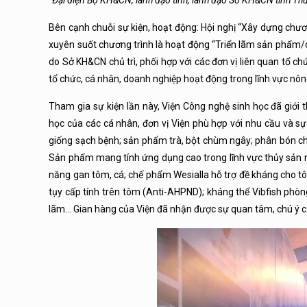
Đại diện Bộ KH&CN, lãnh đạo tỉnh, lãnh đạo Sở KH&CN tỉnh Th
Bên cạnh chuỗi sự kiện, hoạt động: Hội nghị “Xây dựng chươ
xuyên suốt chương trình là hoạt động “Triển lãm sản phẩm/
do Sở KH&CN chủ trì, phối hợp với các đơn vị liên quan tổ c
tổ chức, cá nhân, doanh nghiệp hoạt động trong lĩnh vực nôn
Tham gia sự kiện lần này, Viện Công nghệ sinh học đã giới
học của các cá nhân, đơn vị Viện phù hợp với nhu cầu và sự 
giống sạch bệnh; sản phẩm trà, bột chùm ngây; phân bón 
Sản phẩm mang tính ứng dụng cao trong lĩnh vực thủy sả
năng gan tôm, cá; chế phẩm Wesialla hỗ trợ đề kháng cho t
tụy cấp tính trên tôm (Anti-AHPND); kháng thể Vibfish phòng
lãm… Gian hàng của Viện đã nhận được sự quan tâm, chú ý c