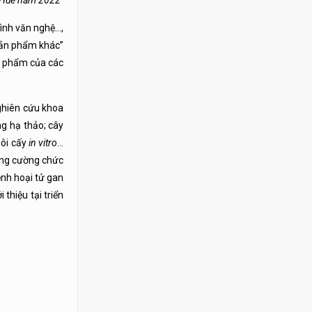
n Huế năm 2022
rình văn nghệ…,
sản phẩm khác”
ản phẩm của các
ghiên cứu khoa
ng hạ thảo; cây
uôi cấy
in vitro
…
ăng cường chức
ệnh hoại tử gan
 thiệu tại triển