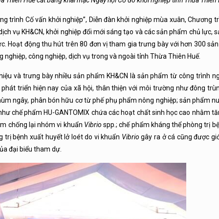
ừa Thiên Huế cắt băng khai mạc Ngày hội Cố đô khởi nghiệp tỉnh Thừa Thiê
ng trình Cố vấn khởi nghiệp”, Diễn đàn khởi nghiệp mùa xuân, Chương t
dịch vụ KH&CN, khởi nghiệp đổi mới sáng tạo và các sản phẩm chủ lực, 
hức. Hoạt động thu hút trên 80 đơn vị tham gia trưng bày với hơn 300 s
g nghiệp, công nghiệp, dịch vụ trong và ngoài tỉnh Thừa Thiên Huế.
 thiệu và trưng bày nhiều sản phẩm KH&CN là sản phẩm từ công trình n
phát triển hiện nay của xã hội, thân thiện với môi trường như đông trù
chùm ngây, phân bón hữu cơ từ phế phụ phẩm nông nghiệp; sản phẩm n
n như chế phẩm HU-GANTOMIX chứa các hoạt chất sinh học cao nhằm t
ôm chống lại nhóm vi khuẩn
Vibrio
spp.; chế phẩm kháng thể phòng trị b
 trị bệnh xuất huyết lở loét do vi khuẩn
Vibrio
gây ra ở cá cũng được giới
ủa đại biểu tham dự.