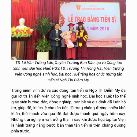
TS. Lê Văn Tường Lân, Quyền Trưởng Ban Đào tạo và Công tác
Sinh viên Đại học Huế; PGS.TS. Trương Thị Hồng Hải, Viện trưởng
Viện Công nghệ sinh học, Đại học Huế tặng hoa chúc mừng tân
tiến sĩ Ngô Thị Diễm My
Trong niềm vinh dự và xúc động, tân tiến sĩ Ngô Thị Diễm My đã
gửi lời tri ân đến Viện Công nghệ sinh học, Đại học Huế; tập thể
giáo viên hướng dẫn; đồng nghiệp; bạn bè và gia đình đã luôn hỗ
trợ, giúp đỡ, khích lệ cho tân tiến sĩ trong chặng đường nhiều khó
khăn, thử thách vừa qua để đạt được thành quả ngày hôm nay.
Những trải nghiệm và trưởng thành sau khi được học tập tại Viện
là hành trang nâng bước bản thân tân tiến sĩ trên chặng đường
phía trước.