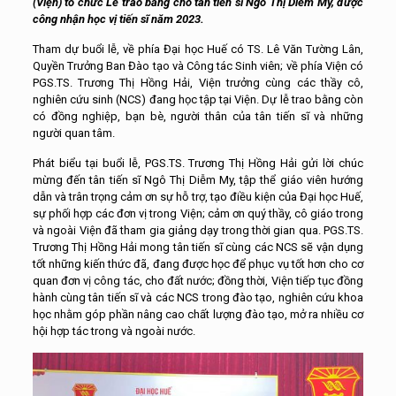
(Viện) tổ chức Lễ trao bằng cho tân tiến sĩ Ngô Thị Diễm My, được
công nhận học vị tiến sĩ năm 2023.
Tham dự buổi lễ, về phía Đại học Huế có TS. Lê Văn Tường Lân,
Quyền Trưởng Ban Đào tạo và Công tác Sinh viên; về phía Viện có
PGS.TS. Trương Thị Hồng Hải, Viện trưởng cùng các thầy cô,
nghiên cứu sinh (NCS) đang học tập tại Viện. Dự lễ trao bằng còn
có đồng nghiệp, bạn bè, người thân của tân tiến sĩ và những
người quan tâm.
Phát biểu tại buổi lễ, PGS.TS. Trương Thị Hồng Hải gửi lời chúc
mừng đến tân tiến sĩ Ngô Thị Diễm My, tập thể giáo viên hướng
dẫn và trân trọng cảm ơn sự hỗ trợ, tạo điều kiện của Đại học Huế,
sự phối hợp các đơn vị trong Viện; cảm ơn quý thầy, cô giáo trong
và ngoài Viện đã tham gia giảng dạy trong thời gian qua. PGS.TS.
Trương Thị Hồng Hải mong tân tiến sĩ cùng các NCS sẽ vận dụng
tốt những kiến thức đã, đang được học để phục vụ tốt hơn cho cơ
quan đơn vị công tác, cho đất nước; đồng thời, Viện tiếp tục đồng
hành cùng tân tiến sĩ và các NCS trong đào tạo, nghiên cứu khoa
học nhằm góp phần nâng cao chất lượng đào tạo, mở ra nhiều cơ
hội hợp tác trong và ngoài nước.