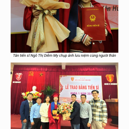
Tân tiến sĩ Ngô Thị Diễm My chụp ảnh lưu niệm cùng người thân