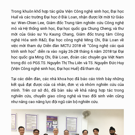
Trong khuôn khổ hợp tác giữa Viện Công nghệ sinh học, Đại học
Huế và các trường Đại học ở Đài Loan, nhận được lời mời từ Giáo
sư: Wen-Chien Lee, Giám đốc Trung tâm nghiên cứu Công nghệ
mô và Hệ thống sinh học, Đại học quốc gia Chung Cheng; và thư
mời của Giáo sư Yu Kaung Chang, Giám đốc trung tâm Công
nghệ Hóa sinh R&D, Đại học công nghệ Ming Chi, Đài Loan về
việc mời tham dự Diễn đàn MCTU 2018 về “Công nghệ các quá
trình sinh học” diễn ra vào ngày 26-28 tháng 6 năm 2018 tại Đại
học quốc gia Ming Chi, Đài Loan, đoàn các chuyên gia Việt Nam
trong đó có PGS.TS. Nguyễn Thị Thu Liên và TS. Nguyễn Đức Huy
(Viện Công nghệ sinh học, Đại học Huế) đã tham dự.
Tại các diễn đàn, các nhà khoa học đã báo cáo trình bày những
kết quả đạt được của cá nhân, đơn vị và nhóm nghiên cứu của
mình. Trên cơ sở đó, đã bàn sâu về khả năng hợp tác trong
nghiên cứu, chuyển giao công nghệ và trao đổi sinh viên cũng
như nâng cao năng lực đội ngũ cán bộ nghiên cứu.