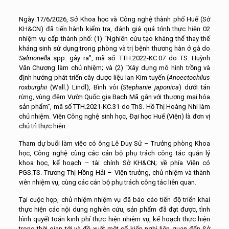
Ngày 17/6/2026, Sở Khoa học và Công nghệ thành phố Huế (Sở
KH&CN) đã tiến hành kiểm tra, đánh giá quá trình thực hiện 02
nhiệm vụ cấp thành phố: (1) “Nghiên cứu tạo kháng thể thay thế
kháng sinh sử dụng trong phòng và trị bệnh thương hàn ở gà do
Salmonella
spp. gây ra”, mã số: TTH.2022-KC.07 do TS. Huỳnh
Văn Chương làm chủ nhiệm; và (2) “Xây dựng mô hình trồng và
định hướng phát triển cây dược liệu lan Kim tuyến (
Anoectochilus
roxburghii
(Wall.) Lindl), Bình vôi (
Stephanie japonica
) dưới tán
rừng, vùng đệm Vườn Quốc gia Bạch Mã gắn với thương mại hóa
sản phẩm”, mã số TTH.2021-KC.31 do ThS. Hồ Thị Hoàng Nhi làm
chủ nhiệm. Viện Công nghệ sinh học, Đại học Huế (Viện) là đơn vị
chủ trì thực hiện.
Tham dự buổi làm việc có ông Lê Duy Sử – Trưởng phòng Khoa
học, Công nghệ cùng các cán bộ phụ trách công tác quản lý
khoa học, kế hoạch – tài chính Sở KH&CN; về phía Viện có
PGS.TS. Trương Thị Hồng Hải – Viện trưởng, chủ nhiệm và thành
viên nhiệm vụ, cùng các cán bộ phụ trách công tác liên quan.
Tại cuộc họp, chủ nhiệm nhiệm vụ đã báo cáo tiến độ triển khai
thực hiện các nội dung nghiên cứu, sản phẩm đã đạt được, tình
hình quyết toán kinh phí thực hiện nhiệm vụ, kế hoạch thực hiện
trong thời gian tới và đề xuất một số kiến nghị liên quan đến Sở