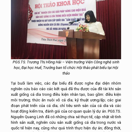
PGS.TS. Trương Thị Hồng Hải – Viện trưởng Viện Công nghệ sinh
học, Đại học Huế, Trưởng ban tổ chức Hội thảo phát biểu tại Hội
thảo
Tại buổi làm việc, các đại biểu đã được nghe đại diện nhóm
nghiên cứu báo cáo các kết quả đã thu được của đề tài khi sản
xuất giống cá dìa trong điều kiện nhân tạo, bao gồm: điều kiện
môi trường; thức ăn nuôi vỗ cá dìa; kỹ thuật ương/ấp; các giai
đoạn phát triển của cá dìa; chỉ tiêu sinh sản của cá dìa và các
hoạt động kiểm tra, đánh giá của cơ quan quản lý dự án. PGS.TS.
Nguyễn Quang Linh đã có những chia sẻ thực tế, cập nhật về tình
hình sản xuất, nghiên cứu sản xuất giống cá dìa trong nước và
quốc tế hiện nay, cũng như quá trình thực hiện dự án; đồng thời,