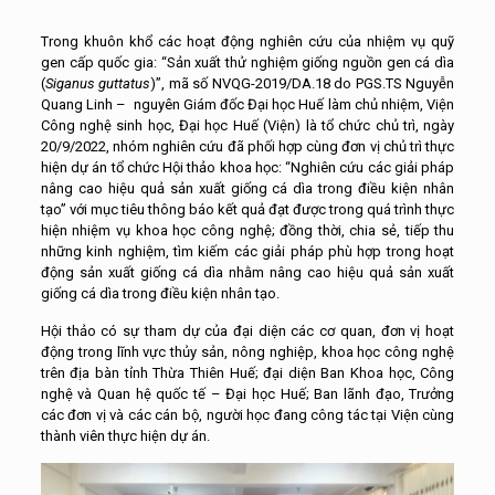
Trong khuôn khổ các hoạt động nghiên cứu của nhiệm vụ quỹ
gen cấp quốc gia: “Sản xuất thử nghiệm giống nguồn gen cá dìa
(
Siganus guttatus
)”, mã số NVQG-2019/DA.18 do PGS.TS Nguyễn
Quang Linh – nguyên Giám đốc Đại học Huế làm chủ nhiệm, Viện
Công nghệ sinh học, Đại học Huế (Viện) là tổ chức chủ trì, ngày
20/9/2022, nhóm nghiên cứu đã phối hợp cùng đơn vị chủ trì thực
hiện dự án tổ chức Hội thảo khoa học: “Nghiên cứu các giải pháp
nâng cao hiệu quả sản xuất giống cá dìa trong điều kiện nhân
tạo” với mục tiêu thông báo kết quả đạt được trong quá trình thực
hiện nhiệm vụ khoa học công nghệ; đồng thời, chia sẻ, tiếp thu
những kinh nghiệm, tìm kiếm các giải pháp phù hợp trong hoạt
động sản xuất giống cá dìa nhằm nâng cao hiệu quả sản xuất
giống cá dìa trong điều kiện nhân tạo.
Hội thảo có sự tham dự của đại diện các cơ quan, đơn vị hoạt
động trong lĩnh vực thủy sản, nông nghiệp, khoa học công nghệ
trên địa bàn tỉnh Thừa Thiên Huế; đại diện Ban Khoa học, Công
nghệ và Quan hệ quốc tế – Đại học Huế; Ban lãnh đạo, Trưởng
các đơn vị và các cán bộ, người học đang công tác tại Viện cùng
thành viên thực hiện dự án.