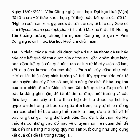
Ngày 16/04/2021, Viện Công nghệ sinh học, Đại học Huế (Viện)
đã tổ chức Hội thảo khoa học giới thiệu các kết quả của đề tài:
“Nghiên cứu sản xuất gypenoside từ nuôi cấy tế bào cây Giảo cổ
lam (
Gynostemma pentaphyllum
(Thunb.) Makino)” do TS. Hoàng
Tấn Quảng, trưởng phòng thí nghiệm Công nghệ gen – Viện
Công nghệ sinh học, Đại học Huế làm chủ nhiệm.
Tại Hội thảo, các đại biểu đã được nghe đại diện nhóm đề tài báo
cáo các kết quả đã thu được của đề tài sau gần 2 năm thực hiện,
bao gồm: kết quả của quá trình tạo callus từ lá cây Giảo cổ lam,
kết quả ảnh hưởng của các điều kiện nuôi cấy cũng như các
elicitor lên khả năng sinh trưởng và tích lũy gypenoside của tế
bào huyền phù cây Giảo cổ lam, khả năng ức chế tế bào ung thư
của cao chiết tế bào Giảo cổ lam. Các kết quả thu được của tế
bào là đáng ghi nhận, đề tài đã tìm ra được môi trường và các
điều kiện nuôi cấy tế bào thích hợp để thu được sự tích lũy
gypenoside trong tế bào cao gấp đôi trong cây tự nhiên, đồng
thời cao chiết tế bào cũng thể hiện khả năng ức chế đối với tế
bào ung thư gan, ung thư bạch cầu. Các đại biểu tham dự Hội
thảo đã có những trao đổi sâu về chuyên môn liên quan đến đề
tài, đến khả năng mở rộng quy mô sản xuất cũng như ứng dụng
kết quả của đề tài trong tương lai.