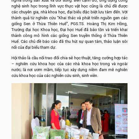
nghĩa trong sản xuất và đời sống. Bên cạnh đó, ứng dụng công
nghệ sinh học trong lĩnh vực thực vật học cũng là chủ đề được
các chuyên gia, nhà khoa học, đại biểu đặc biệt lưu tâm đến. Với
thành quả từ nghiên cứu “Khai thác và phát triển nguồn gen các
giống Sen ở Thừa Thiên Huế”, PGS.TS. Hoàng Thị Kim Hồng,
Trường đại học Khoa học, Đại học Huế đã bảo tồn và triển khai
thành công mô hình các giống Sen truyền thống ở Thừa Thiên
Huế. Các chủ đề báo cáo đã thu hút sự quan tâm, thảo luận sôi
nổi của đại biểu tham dự.
Hội thảo là cầu nối trao đổi chia sẻ học thuật, tăng cường hợp tác
– nghiên cứu khoa học của các nhà khoa học trong và ngoài
nước; là nơi ươm mầm, tiếp tục xây dựng niềm đam mê nghiên
cứu khoa học của các nghiên cứu sinh, sinh viên.