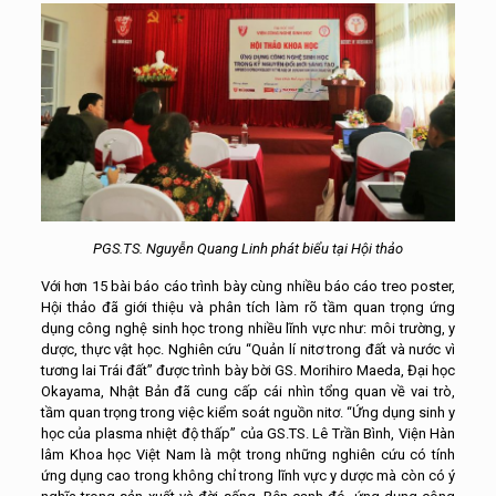
PGS.TS. Nguyễn Quang Linh phát biểu tại Hội thảo
Với hơn 15 bài báo cáo trình bày cùng nhiều báo cáo treo poster,
Hội thảo đã giới thiệu và phân tích làm rõ tầm quan trọng ứng
dụng công nghệ sinh học trong nhiều lĩnh vực như: môi trường, y
dược, thực vật học. Nghiên cứu “Quản lí nitơ trong đất và nước vì
tương lai Trái đất” được trình bày bời GS. Morihiro Maeda, Đại học
Okayama, Nhật Bản đã cung cấp cái nhìn tổng quan về vai trò,
tầm quan trọng trong việc kiểm soát nguồn nitơ. “Ứng dụng sinh y
học của plasma nhiệt độ thấp” của GS.TS. Lê Trần Bình, Viện Hàn
lâm Khoa học Việt Nam là một trong những nghiên cứu có tính
ứng dụng cao trong không chỉ trong lĩnh vực y dược mà còn có ý