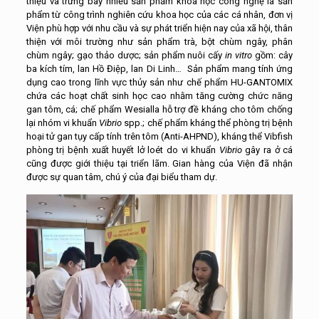
thiệu và trưng bày nhiều sản phẩm khoa học công nghệ là sản
phẩm từ công trình nghiên cứu khoa học của các cá nhân, đơn vị
Viện phù hợp với nhu cầu và sự phát triển hiện nay của xã hội, thân
thiện với môi trường như sản phẩm trà, bột chùm ngây, phân
chùm ngây; gạo thảo dược; sản phẩm nuôi cấy
in vitro
gồm: cây
ba kích tím, lan Hồ Điệp, lan Di Linh… Sản phẩm mang tính ứng
dụng cao trong lĩnh vực thủy sản như chế phẩm HU-GANTOMIX
chứa các hoạt chất sinh học cao nhằm tăng cường chức năng
gan tôm, cá; chế phẩm Wesialla hỗ trợ đề kháng cho tôm chống
lại nhóm vi khuẩn
Vibrio
spp.; chế phẩm kháng thể phòng trị bệnh
hoại tử gan tụy cấp tính trên tôm (Anti-AHPND), kháng thể Vibfish
phòng trị bệnh xuất huyết lở loét do vi khuẩn
Vibrio
gây ra ở cá
cũng được giới thiệu tại triển lãm. Gian hàng của Viện đã nhận
được sự quan tâm, chú ý của đại biểu tham dự.