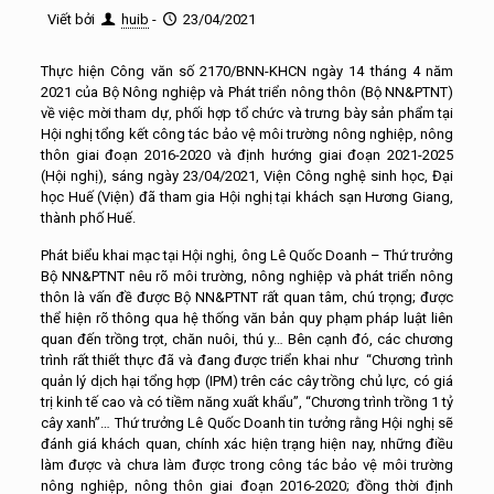
Viết bởi
huib
-
23/04/2021
Thực hiện Công văn số 2170/BNN-KHCN ngày 14 tháng 4 năm
2021 của Bộ Nông nghiệp và Phát triển nông thôn (Bộ NN&PTNT)
về việc mời tham dự, phối hợp tổ chức và trưng bày sản phẩm tại
Hội nghị tổng kết công tác bảo vệ môi trường nông nghiệp, nông
thôn giai đoạn 2016-2020 và định hướng giai đoạn 2021-2025
(Hội nghị), sáng ngày 23/04/2021, Viện Công nghệ sinh học, Đại
học Huế (Viện) đã tham gia Hội nghị tại khách sạn Hương Giang,
thành phố Huế.
Phát biểu khai mạc tại Hội nghị, ông Lê Quốc Doanh – Thứ trưởng
Bộ NN&PTNT nêu rõ môi trường, nông nghiệp và phát triển nông
thôn là vấn đề được Bộ NN&PTNT rất quan tâm, chú trọng; được
thể hiện rõ thông qua hệ thống văn bản quy phạm pháp luật liên
quan đến trồng trọt, chăn nuôi, thú y… Bên cạnh đó, các chương
trình rất thiết thực đã và đang được triển khai như “Chương trình
quản lý dịch hại tổng hợp (IPM) trên các cây trồng chủ lực, có giá
trị kinh tế cao và có tiềm năng xuất khẩu”, “Chương trình trồng 1 tỷ
cây xanh”… Thứ trưởng Lê Quốc Doanh tin tưởng rằng Hội nghị sẽ
đánh giá khách quan, chính xác hiện trạng hiện nay, những điều
làm được và chưa làm được trong công tác bảo vệ môi trường
nông nghiệp, nông thôn giai đoạn 2016-2020; đồng thời định