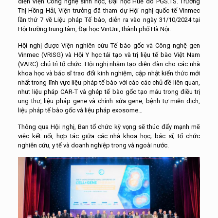
diện Viện Công nghệ sinh học, Đại học Huế do PGS.TS. Trương
Thị Hồng Hải, Viện trưởng đã tham dự Hội nghị quốc tế Vinmec
lần thứ 7 về Liệu pháp Tế bào, diễn ra vào ngày 31/10/2024 tại
Hội trường trung tâm, Đại học VinUni, thành phố Hà Nội.
Hội nghị được Viện nghiên cứu Tế bào gốc và Công nghệ gen
Vinmec (VRISG) và Hội Y học tái tạo và trị liệu tế bào Việt Nam
(VARC) chủ trì tổ chức. Hội nghị nhằm tạo diễn đàn cho các nhà
khoa học và bác sĩ trao đổi kinh nghiệm, cập nhật kiến thức mới
nhất trong lĩnh vực liệu pháp tế bào với các các chủ đề liên quan,
như: liệu pháp CAR-T và ghép tế bào gốc tạo máu trong điều trị
ung thư, liệu pháp gene và chỉnh sửa gene, bệnh tự miễn dịch,
liệu pháp tế bào gốc và liệu pháp exosome…
Thông qua Hội nghị, Ban tổ chức kỳ vọng sẽ thúc đẩy mạnh mẽ
việc kết nối, hợp tác giữa các nhà khoa học; bác sĩ; tổ chức
nghiên cứu, y tế và doanh nghiệp trong và ngoài nước.