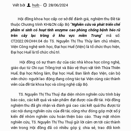
Viết bởi
huib
-
28/06/2024
Hội đồng khoa học cấp cơ sở để đánh giá, nghiệm thu Đề tài
thuộc Chương trình KH&CN cấp Bộ “
Nghiên cứu và phát triển chế
phẩm vi sinh có hoạt tính enzyme cao phòng chống bệnh héo rũ
trên cây lạc trồng ở khu vực miền Trung
” mã số:
CT2022.09.DHH.04 do TS. Nguyễn Thị Thu Thủy làm chủ nhiệm,
Viện Công nghệ sinh học, Đại học Huế (Viện) là tổ chức thực hiện,
Đại học Huế là tổ chức chủ trì.
Hội đồng có sự tham dự của các nhà khoa học công nghệ,
giáo dục từ Chi cục Trồng trọt và Bảo vệ thực vật tỉnh Thừa Thiên
Huế; Đại học Nông lâm, Đại học Huế; Ban lãnh đạo Viện, cán bộ
viên chức- người lao động đang công tác tại Viện cùng các thành
viên của đề tài khoa học và công nghệ cấp Bộ.
TS. Nguyễn Thị Thu Thuỷ đại diện nhóm nghiên cứu trình bày
báo cáo, các kết quả và sản phẩm đạt được của đề tài. Hội đồng
nghiệm thu đã ghi nhận và đánh giá cao các kết quả thu được từ
các nội dung nghiên cứu của đề tài; cũng như đóng góp một số ý
kiến để nhóm nghiên cứu hoàn thiện báo cáo. Thay mặt nhóm
nghiên cứu, TS. Nguyễn Thị Thu Thuỷ gửi lời cảm ơn tới các thành
viên trong Hội đồng đã có nhiều góp ý, chia sẻ, trao đổi kinh