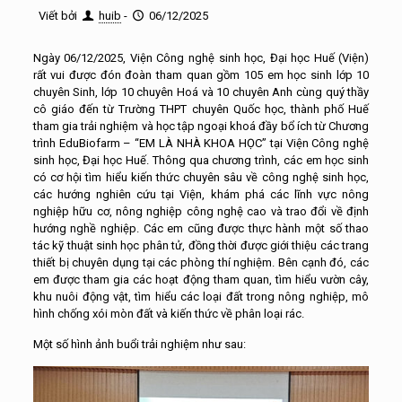
Viết bởi
huib
-
06/12/2025
Ngày 06/12/2025, Viện Công nghệ sinh học, Đại học Huế (Viện)
rất vui được đón đoàn tham quan gồm 105 em học sinh lớp 10
chuyên Sinh, lớp 10 chuyên Hoá và 10 chuyên Anh cùng quý thầy
cô giáo đến từ Trường THPT chuyên Quốc học, thành phố Huế
tham gia trải nghiệm và học tập ngoại khoá đầy bổ ích từ Chương
trình EduBiofarm – “EM LÀ NHÀ KHOA HỌC” tại Viện Công nghệ
sinh học, Đại học Huế. Thông qua chương trình, các em học sinh
có cơ hội tìm hiểu kiến thức chuyên sâu về công nghệ sinh học,
các hướng nghiên cứu tại Viện, khám phá các lĩnh vực nông
nghiệp hữu cơ, nông nghiệp công nghệ cao và trao đổi về định
hướng nghề nghiệp. Các em cũng được thực hành một số thao
tác kỹ thuật sinh học phân tử, đồng thời được giới thiệu các trang
thiết bị chuyên dụng tại các phòng thí nghiệm. Bên cạnh đó, các
em được tham gia các hoạt động tham quan, tìm hiểu vườn cây,
khu nuôi động vật, tìm hiểu các loại đất trong nông nghiệp, mô
hình chống xói mòn đất và kiến thức về phân loại rác.
Một số hình ảnh buổi trải nghiệm như sau: