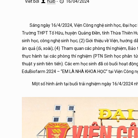
Viết bởi
huib
-
16/04/2024
Sáng ngày 16/4/2024, Viện Công nghệ sinh học, Đại học Huế
Trường THPT Tố Hữu, huyện Quảng Điền, tỉnh Thừa Thiên Huế.
sinh học, công nghệ sinh học; (2) Giới thiệu về Viện, hướng 
ăn quả (ổi, xoài); (4) Tham quan các phòng thí nghiệm, Bảo 
thực hành tại các phòng thí nghiệm (PTN Sinh học phân t
thuật y sinh tiên tiến). Các em học sinh đã có buổi hoạt độn
EduBiofarm 2024 – “EM LÀ NHÀ KHOA HỌC” tại Viện Công ngh
Một số hình ảnh tại buổi trải nghiệm ngày 16/4/2024 nh