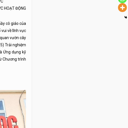
ỨC
ỨC HOẠT ĐỘNG
ầy cô giáo của
vui về lĩnh vực
m quan vườn cây
(5) Trải nghiệm
và Ứng dụng kỹ
từ Chương trình