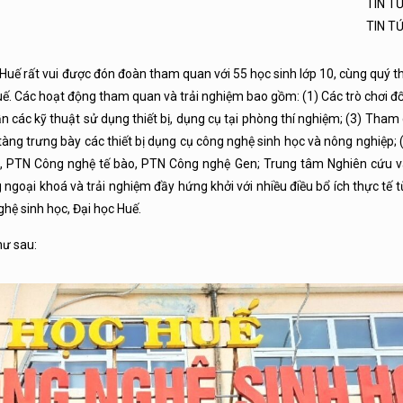
TIN T
TIN T
 rất vui được đón đoàn tham quan với 55 học sinh lớp 10, cùng quý th
 Các hoạt động tham quan và trải nghiệm bao gồm: (1) Các trò chơi đố 
dẫn các kỹ thuật sử dụng thiết bị, dụng cụ tại phòng thí nghiệm; (3) Tha
tàng trưng bày các thiết bị dụng cụ công nghệ sinh học và nông nghiệp; 
ử, PTN Công nghệ tế bào, PTN Công nghệ Gen; Trung tâm Nghiên cứu 
g ngoại khoá và trải nghiệm đầy hứng khởi với nhiều điều bổ ích thực tế 
ệ sinh học, Đại học Huế.
ư sau: