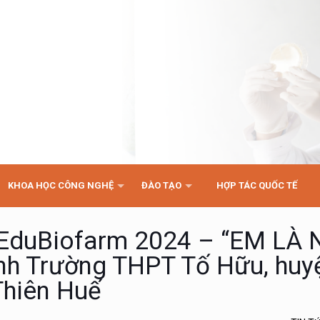
KHOA HỌC CÔNG NGHỆ
ĐÀO TẠO
HỢP TÁC QUỐC TẾ
 EduBiofarm 2024 – “EM LÀ
nh Trường THPT Tố Hữu, huy
Thiên Huế