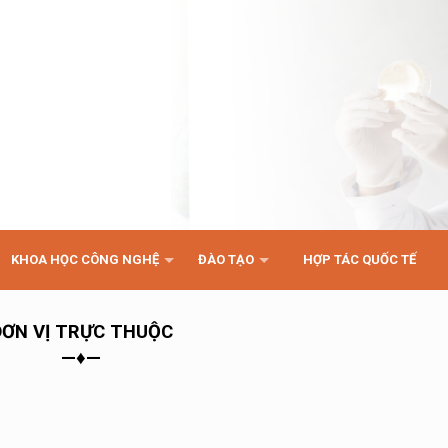
KHOA HỌC CÔNG NGHỆ
ĐÀO TẠO
HỢP TÁC QUỐC TẾ
ĐƠN VỊ TRỰC THUỘC
—♦—