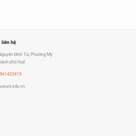
 liên hệ
guyễn Đình Tứ, Phường Mỹ
ành phố Huế
961423419
ueuni.edu.vn