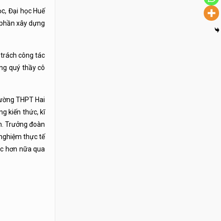
c, Đại học Huế
p phần xây dựng
trách công tác
ng quý thầy cô
Trường THPT Hai
g kiến thức, kĩ
m. Trưởng đoàn
nghiệm thực tế
cực hơn nữa qua