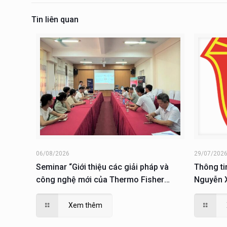
Tin liên quan
06/08/2026
29/07/202
Seminar “Giới thiệu các giải pháp và
Thông ti
công nghệ mới của Thermo Fisher
Nguyễn X
Scientific trong lĩnh vực sinh học phân
tử; giải pháp phục vụ nuôi cấy, phân tích
Xem thêm
và nghiên cứu tế tào”