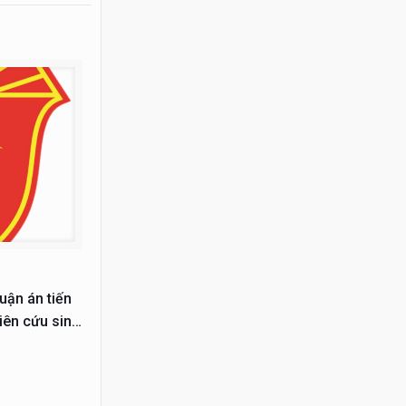
uận án tiến
iên cứu sinh