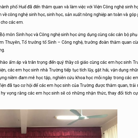
ành phố Huế đã đến thăm quan và làm việc với Viện Công nghệ sinh họ
n về công nghệ sinh học, sinh học, sản xuất nông nghiệp an toàn và gó
 cho các em.
 Bộ môn Sinh học và Công nghệ sinh học ứng dụng cùng các cán bộ phụ 
 Kim Thuyên, Tổ trưởng tổ Sinh – Công nghệ, trưởng đoàn thăm quan cù
ng.
i chào ấm áp và trân trọng đến quý thầy cô giáo cùng các em học sinh 
n, các em học sinh nhà Trường tiếp tục tích lũy, gặt hái, vận dụng nhữn
 dựng niềm đam mê học tập, nghiên cứu khoa học mỗi ngày trong các e
iện đã tạo cơ hội để các em học sinh của Trường được thăm quan, trải 
và hy vọng rằng các em học sinh sẽ có những nhận thức, thay đổi tích 