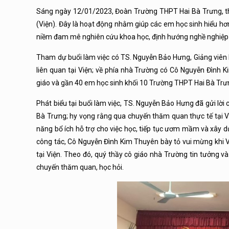
Sáng ngày 12/01/2023, Đoàn Trường THPT Hai Bà Trưng, th
(Viện). Đây là hoạt động nhằm giúp các em học sinh hiểu hơ
niềm đam mê nghiên cứu khoa học, định hướng nghề nghiệp
Tham dự buổi làm việc có TS. Nguyễn Bảo Hưng, Giảng viên
liên quan tại Viện; về phía nhà Trường có Cô Nguyễn Đình
giáo và gần 40 em học sinh khối 10 Trường THPT Hai Bà Trư
Phát biểu tại buổi làm việc, TS. Nguyễn Bảo Hưng đã gửi lờ
Bà Trưng; hy vọng rằng qua chuyến thăm quan thực tế tại Việ
năng bổ ích hỗ trợ cho việc học, tiếp tục ươm mầm và xây
công tác, Cô Nguyễn Đình Kim Thuyên bày tỏ vui mừng khi V
tại Viện. Theo đó, quý thầy cô giáo nhà Trường tin tưởng 
chuyến thăm quan, học hỏi.