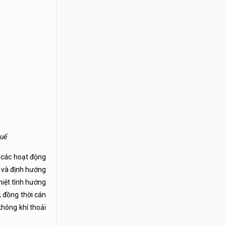
Huế
ề các hoạt động
 và định hướng
hiệt tình hướng
; đồng thời cán
không khí thoải