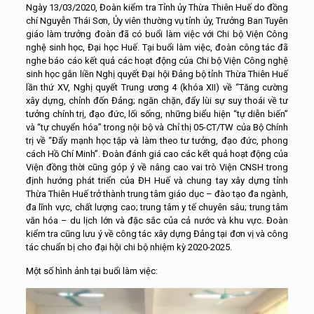
Ngày 13/03/2020, Đoàn kiểm tra Tỉnh ủy Thừa Thiên Huế do đồng
chí Nguyễn Thái Sơn, Ủy viên thường vụ tỉnh ủy, Trưởng Ban Tuyên
giáo làm trưởng đoàn đã có buổi làm việc với Chi bộ Viện Công
nghệ sinh học, Đại học Huế. Tại buổi làm việc, đoàn công tác đã
nghe báo cáo kết quả các hoạt động của Chi bộ Viện Công nghệ
sinh học gắn liền Nghị quyết Đại hội Đảng bộ tỉnh Thừa Thiên Huế
lần thứ XV, Nghị quyết Trung ương 4 (khóa XII) về “Tăng cường
xây dựng, chỉnh đốn Đảng; ngăn chặn, đẩy lùi sự suy thoái về tư
tưởng chính trị, đạo đức, lối sống, những biểu hiện “tự diễn biến”
và “tự chuyển hóa” trong nội bộ và Chỉ thị 05-CT/TW của Bộ Chính
trị về “Đẩy mạnh học tập và làm theo tư tưởng, đạo đức, phong
cách Hồ Chí Minh”. Đoàn đánh giá cao các kết quả hoạt động của
Viện đồng thời cũng góp ý về nâng cao vai trò Viện CNSH trong
định hướng phát triển của ĐH Huế và chung tay xây dựng tỉnh
Thừa Thiên Huế trở thành trung tâm giáo dục – đào tạo đa ngành,
đa lĩnh vực, chất lượng cao; trung tâm y tế chuyên sâu; trung tâm
văn hóa – du lịch lớn và đặc sắc của cả nước và khu vực. Đoàn
kiểm tra cũng lưu ý về công tác xây dựng Đảng tại đơn vị và công
tác chuẩn bị cho đại hội chi bộ nhiệm kỳ 2020-2025.
Một số hình ảnh tại buổi làm việc: