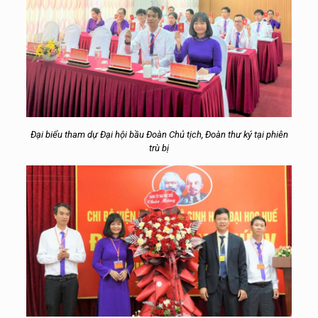
Đại biểu tham dự Đại hội bầu Đoàn Chủ tịch, Đoàn thư ký tại phiên
trù bị