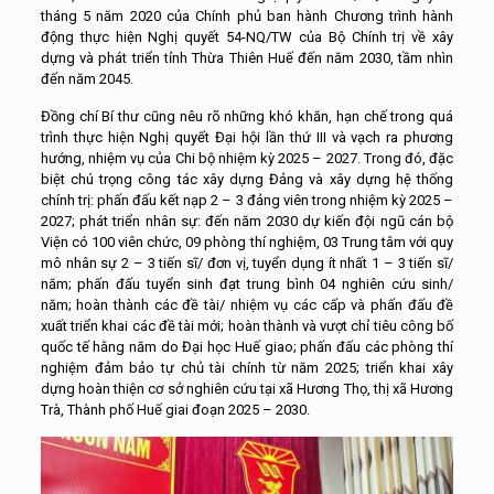
tháng 5 năm 2020 của Chính phủ ban hành Chương trình hành
động thực hiện Nghị quyết 54-NQ/TW của Bộ Chính trị về xây
dựng và phát triển tỉnh Thừa Thiên Huế đến năm 2030, tầm nhìn
đến năm 2045.
Đồng chí Bí thư cũng nêu rõ những khó khăn, hạn chế trong quá
trình thực hiện Nghị quyết Đại hội lần thứ III và vạch ra phương
hướng, nhiệm vụ của Chi bộ nhiệm kỳ 2025 – 2027. Trong đó, đặc
biệt chú trọng công tác xây dựng Đảng và xây dựng hệ thống
chính trị: phấn đấu kết nạp 2 – 3 đảng viên trong nhiệm kỳ 2025 –
2027; phát triển nhân sự: đến năm 2030 dự kiến đội ngũ cán bộ
Viện có 100 viên chức, 09 phòng thí nghiệm, 03 Trung tâm với quy
mô nhân sự 2 – 3 tiến sĩ/ đơn vị, tuyển dụng ít nhất 1 – 3 tiến sĩ/
năm; phấn đấu tuyển sinh đạt trung bình 04 nghiên cứu sinh/
năm; hoàn thành các đề tài/ nhiệm vụ các cấp và phấn đấu đề
xuất triển khai các đề tài mới; hoàn thành và vượt chỉ tiêu công bố
quốc tế hằng năm do Đại học Huế giao; phấn đấu các phòng thí
nghiệm đảm bảo tự chủ tài chính từ năm 2025; triển khai xây
dựng hoàn thiện cơ sở nghiên cứu tại xã Hương Thọ, thị xã Hương
Trà, Thành phố Huế giai đoạn 2025 – 2030.