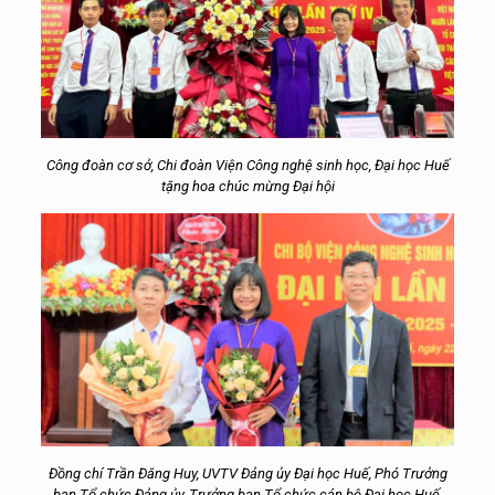
Công đoàn cơ sở, Chi đoàn Viện Công nghệ sinh học, Đại học Huế
tặng hoa chúc mừng Đại hội
Đồng chí Trần Đăng Huy, UVTV Đảng ủy Đại học Huế, Phó Trưởng
ban Tổ chức Đảng ủy, Trưởng ban Tổ chức cán bộ Đại học Huế,