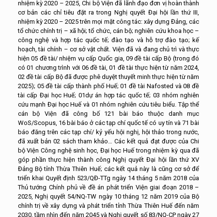
nhiệm kỳ 2020 – 2025, Chi bộ Viện đã lãnh đạo đơn vị hoàn thành
cơ bản các chỉ tiêu đặt ra trong Nghị quyết Đại hội lần thứ III,
nhiệm kỳ 2020 – 2025 trên mọi mặt công tác: xây dựng Đảng, các
tổ chức chính trị – xã hội; tổ chức, cán bộ; nghiên cứu khoa học –
công nghệ và hợp tác quốc tế; đào tạo và hỗ trợ đào tạo; kế
hoạch, tài chính – cơ sở vật chất. Viện đã và đang chủ trì và thực
hiện 05 đề tài/ nhiệm vụ cấp Quốc gia, 09 đề tài cấp Bộ (trong đó
có 01 chương trình với 06 đề tài, 01 đề tài thực hiện từ năm 2024,
02 đề tài cấp Bộ đã được phê duyệt thuyết minh thực hiện từ năm
2025); 05 đề tài cấp thành phố Huế; 01 đề tài Nafosted và 08 đề
tài cấp Đại học Huế; 01dự án hợp tác quốc tế; 03 nhóm nghiên
cứu mạnh Đại học Huế và 01 nhóm nghiên cứu tiêu biểu. Tập thể
cán bộ Viện đã công bố 121 bài báo thuộc danh mục
WoS/Scopus, 16 bài báo ở các tạp chí quốc tế có uy tín và 71 bài
báo đăng trên các tạp chí/ kỷ yếu hội nghị, hội thảo trong nước,
đã xuất bản 02 sách tham khảo… Các kết quả đạt được của Chi
bộ Viện Công nghệ sinh học, Đại học Huế trong nhiệm kỳ qua đã
góp phần thực hiện thành công Nghị quyết Đại hội lần thứ XV
Đảng Bộ tỉnh Thừa Thiên Huế; các kết quả này là cũng cơ sở để
triển khai Quyết định 523/QĐ-TTg ngày 14 tháng 5 năm 2018 của
Thủ tướng Chính phủ về đề án phát triển Viện giai đoạn 2018 –
2025, Nghị quyết 54/NQ-TW ngày 10 tháng 12 năm 2019 của Bộ
chính trị về xây dựng và phát triển tỉnh Thừa Thiên Huế đến năm
2030, tầm nhìn đến năm 2045 và Nghị quyết số 83/NQ-CP ngày 27