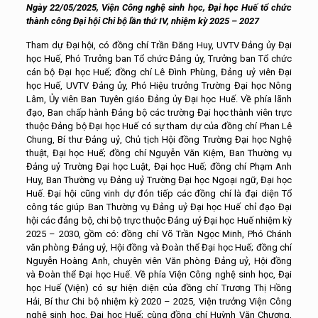
Ngày 22/05/2025, Viện Công nghệ sinh học, Đại học Huế tổ chức
thành công Đại hội Chi bộ lần thứ IV, nhiệm kỳ 2025 – 2027
Tham dự Đại hội, có đồng chí Trần Đăng Huy, UVTV Đảng ủy Đại
học Huế, Phó Trưởng ban Tổ chức Đảng ủy, Trưởng ban Tổ chức
cán bộ Đại học Huế; đồng chí Lê Đình Phùng, Đảng uỷ viên Đại
học Huế, UVTV Đảng ủy, Phó Hiệu trưởng Trường Đại học Nông
Lâm, Ủy viên Ban Tuyên giáo Đảng ủy Đại học Huế. Về phía lãnh
đạo, Ban chấp hành Đảng bộ các trường Đại học thành viên trực
thuộc Đảng bộ Đại học Huế có sự tham dự của đồng chí Phan Lê
Chung, Bí thư Đảng uỷ, Chủ tịch Hội đồng Trường Đại học Nghệ
thuật, Đại học Huế; đồng chí Nguyễn Văn Kiệm, Ban Thường vụ
Đảng uỷ Trường Đại học Luật, Đại học Huế; đồng chí Phạm Anh
Huy, Ban Thường vụ Đảng uỷ Trường Đại học Ngoại ngữ, Đại học
Huế. Đại hội cũng vinh dự đón tiếp các đồng chí là đại diện Tổ
công tác giúp Ban Thường vụ Đảng uỷ Đại học Huế chỉ đạo Đại
hội các đảng bộ, chi bộ trực thuộc Đảng uỷ Đại học Huế nhiệm kỳ
2025 – 2030, gồm có: đồng chí Võ Trần Ngọc Minh, Phó Chánh
văn phòng Đảng uỷ, Hội đồng và Đoàn thể Đại học Huế; đồng chí
Nguyễn Hoàng Anh, chuyên viên Văn phòng Đảng uỷ, Hội đồng
và Đoàn thể Đại học Huế. Về phía Viện Công nghệ sinh học, Đại
học Huế (Viện) có sự hiện diện của đồng chí Trương Thị Hồng
Hải, Bí thư Chi bộ nhiệm kỳ 2020 – 2025, Viện trưởng Viện Công
nghệ sinh học, Đại học Huế; cùng đồng chí Huỳnh Văn Chương,