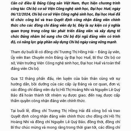
Căn cứ điều lệ Đảng Cộng sản Việt Nam, thực hiện chương trình
công tác Chi bộ cơ sở Viện Công nghệ sinh học, Đại học Huế; ngày
06/12/2024, Chi bộ cơ sở Viện Công nghệ sinh học, Đại học Huế đã
tổ chức công bố và trao Quyết định công nhận đảng viên chính
thức cho các đồng chí đảng viên dự bị. Đây là sự kiện có ý nghĩa
quan trọng trong công tác phát triển đảng viên và xây dựng tổ
chức Đảng nhằm bổ sung cho Chi bộ đội ngũ đảng viên có trình
độ, có năng lực góp phần xây dựng Chi bộ ngày càng vững mạnh
.
Tham dự buổi lễ có đồng chí Trương Thị Hồng Hải – Đảng ủy viên,
Ủy viên Ban Chuyên môn Đảng ủy Đại học Huế, Bí thư Chi bộ cơ
sở, Viện trưởng Viện Công nghệ sinh học, Đại học Huế và toàn thể
đảng viên Chi bộ.
Qua 12 tháng phấn đấu, rèn luyện của bản thân cùng với sự
hướng dẫn, bồi dưỡng của các cấp ủy Đảng và cơ quan, đơn vị;
các đồng chí đảng viên dự bị Hồ Thị Hoàng Nhi và Nguyễn Lê Quý
Bảo đã hoàn thành tốt nhiệm vụ được giao; đến nay, được cấp
thẩm quyền công nhận đảng viên chính thức.
Tại buổi lễ, đồng chí Trương Thị Hồng Hải đã công bố và trao
Quyết định công nhận đảng viên chính thức cho đồng chí Hồ Thị
Hoàng Nhi và đồng chí Nguyễn Lê Quý Bảo; đồng thời, đồng chí
Bí thư chúc mừng và mong rằng trong thời gian tới, các đồng chí