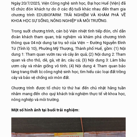
Ngày 20/7/2025, Viện Công nghệ sinh học, Đại học Huế (Viện) đã
tổ chức đón khách tự do ở các độ tuổi khác nhau đến tham gia
chương trình EDUBIOFARM: TRẢI NGHIỆM VÀ KHÁM PHÁ VỀ
KHOA HỌC SỰ SỐNG, NÔNG NGHIỆP VÀ MÔI TRƯỜNG.
Trong suốt chương trình, cán bộ Viện nhiệt tình tiếp đón, chỉ dẫn
đoàn khách tham quan, trải nghiệm và khám phá chương trình
thông qua 04 nội dung tại trụ sở của Viện – Đường Nguyễn Đình
Tứ (Tỉnh lộ 10), Phường Mỹ Thượng, Thành phố Huế, gồm: (1) Nội
dung 1: Tham quan vườn rau và cây ăn quả; (2) Nội dung 2: Tham
quan và cho thỏ, dê, gà, vịt ăn; câu cá; (3) Nội dung 3: Làm bầu
ươm cây và nhân giống vô tính; (4) Nội dung 4: Tham quan bảo
tàng trang thiết bị công nghệ sinh học, tìm hiểu các loại đất trồng
cây và bảo vệ chống xói mòn đất.
Chương trình được tổ chức từ thứ hai đến chủ nhật hằng tuần
nhằm mang đến cho quý khách trải nghiệm thực tế về khoa học,
nông nghiệp và môi trường.
Một số hình ảnh tại buổi trải nghiệm: